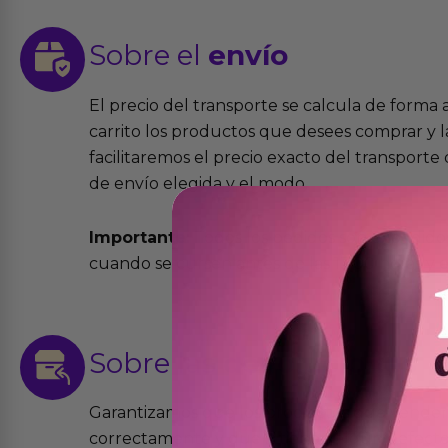
Sobre el
envío
El precio del transporte se calcula de forma
carrito los productos que desees comprar y la
facilitaremos el precio exacto del transport
de envío elegida y el modo.
Importante:
Todos los pedidos son expedidos
cuando se cursen antes de las 13:00 horas y e
Sobre las
devoluciones
Garantizamos que los productos que vende
correctamente y que si tienen algún defecto 