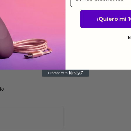
de garantía significa que
s de fabricación durante
¡Quiero mi 
ido.
a para devolver productos
N
gusten o no los quieras.
ca de devoluciones.
do