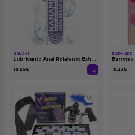
NANAMI
BODY ARS
Lubricante Anal Relajante Extra
Barreras
Dilatación Base Agua 150 ml
10.95
€
10.32
€