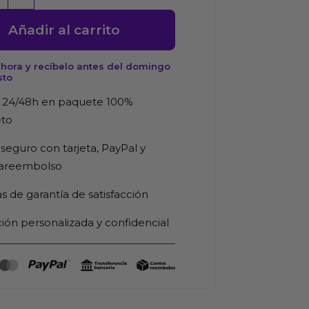
Añadir al carrito
hora y recíbelo antes del domingo
sto
d
 24/48h en paquete 100%
eto
seguro con tarjeta, PayPal y
rareembolso
as de garantía de satisfacción
ión personalizada y confidencial