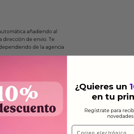
 automática añadiendo al
 dirección de envio. Te
e dependiendo de la agencia
 el mismo dia siempre y
n días laborables.
¿Quieres un
en tu pr
Regístrate para recib
novedades 
mos funcionan
Email
de fabricación te lo