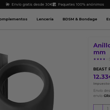
Envío gratis desde 30€
Paquetes 100% anónimos
 Juguetes
Abrir Complementos
Abrir Lencería
Abri
omplementos
Lencería
BDSM & Bondage
E
Anill
mm
★★★★★
★★★★★
(
BEAST 
12.33
Impuestos
Envío de
envío
GR
Anillo
-