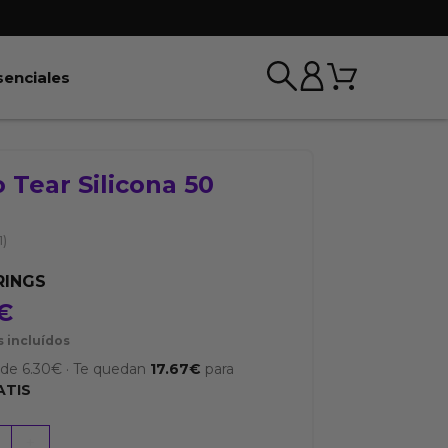
Carrito
r BDSM & Bondage
Abrir Esenciales
senciales
o Tear Silicona 50
1)
RINGS
€
 incluídos
sde
6.30
€
·
Te quedan
17.67
€
para
ATIS
+