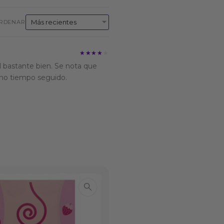
RDENAR
★★★★★
★★★★★
al bastante bien. Se nota que
cho tiempo seguido.