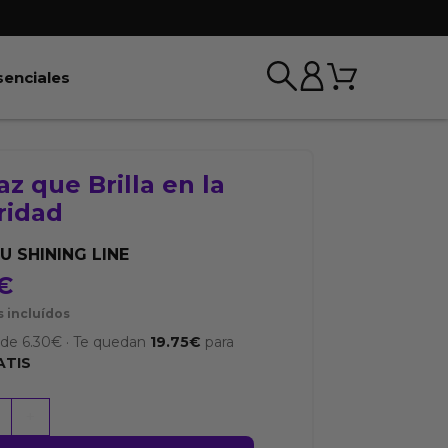
Carrito
r BDSM & Bondage
Abrir Esenciales
senciales
az que Brilla en la
ridad
U SHINING LINE
€
 incluídos
sde
6.30
€
·
Te quedan
19.75
€
para
ATIS
+