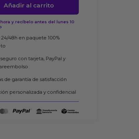
Añadir al carrito
ora y recíbelo antes del lunes 10
o
ad
d
 24/48h en paquete 100%
eto
seguro con tarjeta, PayPal y
rareembolso
as de garantía de satisfacción
ión personalizada y confidencial