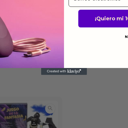
a para devolver productos
gusten o no los quieras.
ca de devoluciones.
¡Quiero mi 
N
do