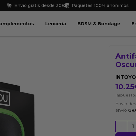
Envío gratis desde 30€
Paquetes 100% anónimos
 Juguetes
Abrir Complementos
Abrir Lencería
Abri
omplementos
Lencería
BDSM & Bondage
E
Antif
Oscu
INTOYO
10.25
Impuestos
Envío de
envío
GR
Antifaz
-
que