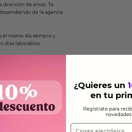
 dirección de envio. Te
e dependiendo de la agencia
 el mismo dia siempre y
n días laborables.
¿Quieres un
mos funcionan
en tu pr
de fabricación te lo
de garantía significa que
Regístrate para recib
s de fabricación durante
novedades 
ido.
Email