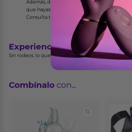
Además, dispones de 15 días desde la entreg
que hayas recibido y que simplemente no te 
Consulta todos los detalles en nuestra políti
Experiencias
reales
Sin rodeos: lo que cuentan quienes ya lo han proba
Combínalo
con...