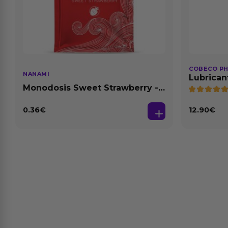
COBECO P
NANAMI
Lubrican
Natural 1
Monodosis Sweet Strawberry -
Fresa Base Agua 4 ml
0.36
€
12.90
€