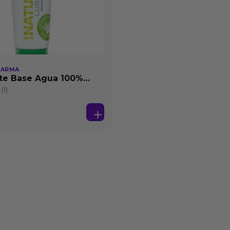
HARMA
te Base Agua 100%
25 ml
(1)