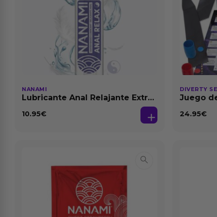
NANAMI
DIVERTY S
Lubricante Anal Relajante Extra
Juego de
Dilatación Base Agua 150 ml
10.95
€
24.95
€