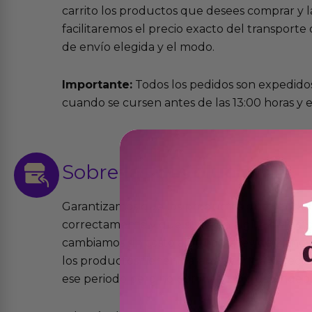
carrito los productos que desees comprar y la
facilitaremos el precio exacto del transport
de envío elegida y el modo.
Importante:
Todos los pedidos son expedidos
cuando se cursen antes de las 13:00 horas y e
Sobre las
devoluciones
Garantizamos que los productos que vende
correctamente y que si tienen algún defecto 
cambiamos sin costo alguno. La ley de 2 años 
los productos tienen garantía contra defecto
ese periodo pero no por mal uso o uso indeb