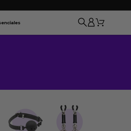
Carrito
r BDSM & Bondage
Abrir Esenciales
senciales