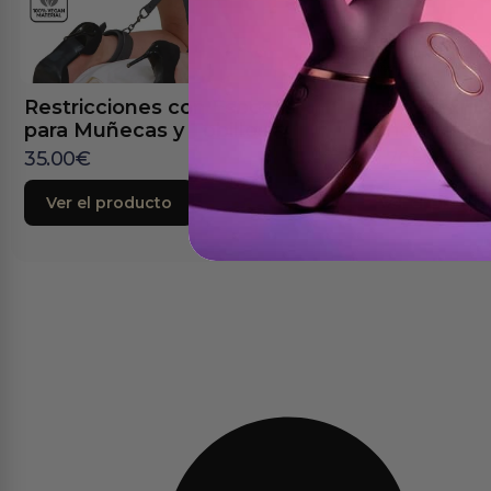
Restricciones con Esposas
Barra Flexibl
para Muñecas y Tobillos
Bondage
35.00
€
28.70
€
Ver el producto
Ver el produc