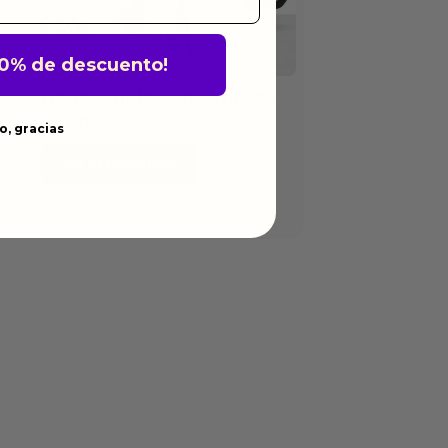
10% de descuento!
Barra Rígida con Esposas
70.00
€
o, gracias
Ver el producto