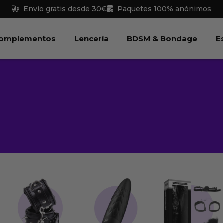
Envío gratis desde 30€
Paquetes 100% anónimos
 Juguetes
Abrir Complementos
Abrir Lencería
Abri
omplementos
Lencería
BDSM & Bondage
E