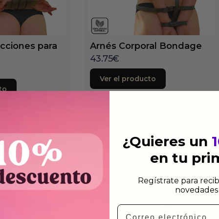
icciones para
Arnés Corporal Bondage
43.75
€
Ver el producto
to
¿Quieres un
en tu pr
Regístrate para recib
novedades 
Email