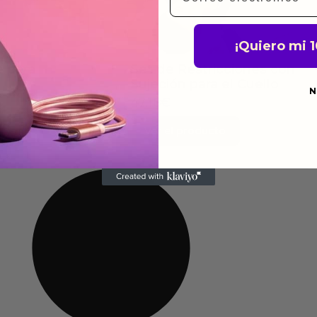
¡Quiero mi 
e para
Set de Restricciones con
Sujeción para el Cuello
N
47.18
€
to
Ver el producto