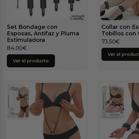
Set Bondage con
Collar con E
Esposas, Antifaz y Pluma
Tobillos con
Estimuladora
73.50
€
84.00
€
Ver el produc
Ver el producto