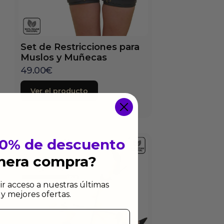
Set de Restricciones para
Muslos y Muñecas
49.00
€
Ver el producto
10% de descuento
imera compra?
ir acceso a nuestras últimas
y mejores ofertas.