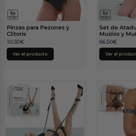
Pinzas para Pezones y
Set de Atadu
Clítoris
Muslos y Mu
10.50
€
66.50
€
Ver el producto
Ver el produc