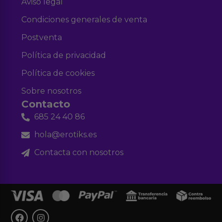
Aviso legal
Condiciones generales de venta
Postventa
Política de privacidad
Política de cookies
Sobre nosotros
Contacto
685 24 40 86
hola@erotiks.es
Contacta con nosotros
F
I
a
n