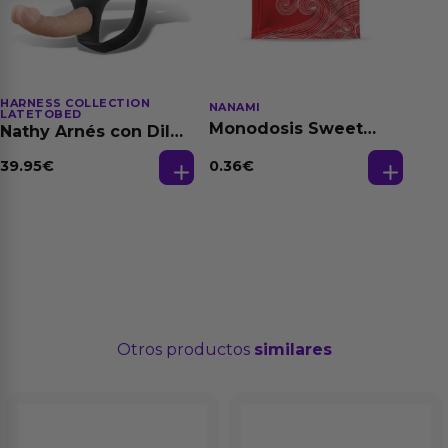
HARNESS COLLECTION
NANAMI
LATETOBED
Monodosis Sweet
Nathy Arnés con Dildo
Strawberry - Fresa
Desmontable
Base Agua 4 ml
0.36
€
39.95
€
Otros productos
similares