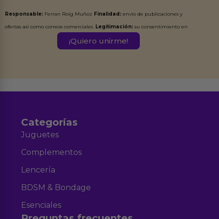
Responsable:
Ferran Roig Muñoz
Finalidad:
envío de publicaciones y
ofertas así como correos comerciales.
Legitimación:
su consentimiento en
este formulario.
Destinatarios:
Ferran Roig Muñoz. Podrás ejercer tus
Derechos de Acceso, Rectificación, Limitación, Oposición o Supresión de los
datos en el correo hola@erotiks.es. Para más información consulta nuestro
Aviso legal
Política de Privacidad
y nuestra
.
Categorías
Juguetes
Complementos
Lencería
BDSM & Bondage
Esenciales
Preguntas frecuentes