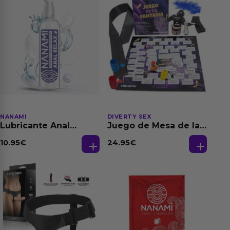
NANAMI
DIVERTY SEX
Lubricante Anal
Juego de Mesa de las
Relajante Extra
Fantasias
Dilatación Base Agua
10.95
€
24.95
€
150 ml