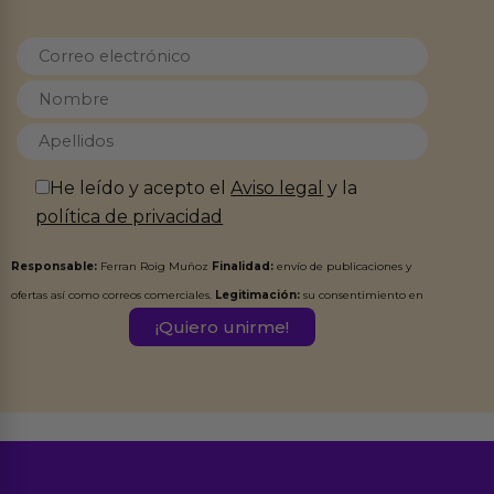
He leído y acepto el
Aviso legal
y la
política de privacidad
Responsable:
Ferran Roig Muñoz
Finalidad:
envío de publicaciones y
ofertas así como correos comerciales.
Legitimación:
su consentimiento en
este formulario.
Destinatarios:
Ferran Roig Muñoz. Podrás ejercer tus
Derechos de Acceso, Rectificación, Limitación, Oposición o Supresión de los
datos en el correo hola@erotiks.es. Para más información consulta nuestro
Aviso legal
Política de Privacidad
y nuestra
.