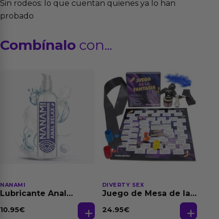
Sin rodeos: lo que cuentan quienes ya lo han
probado
Combínalo
con...
NANAMI
DIVERTY SEX
Lubricante Anal
Juego de Mesa de las
Relajante Extra
Fantasias
Dilatación Base Agua
10.95
€
24.95
€
150 ml