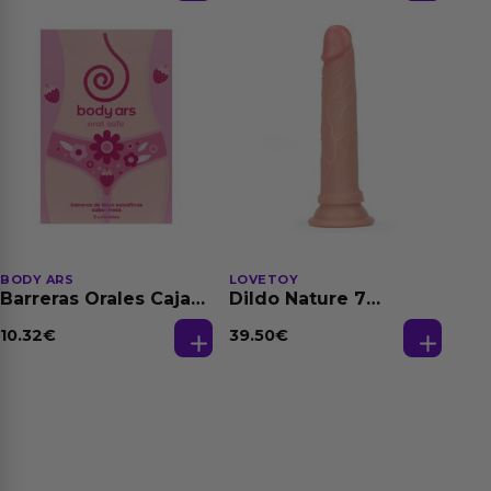
BODY ARS
LOVETOY
Barreras Orales Caja
Dildo Nature 7
de 3 Ud
Silicona Líquida
Natural
10.32
€
39.50
€