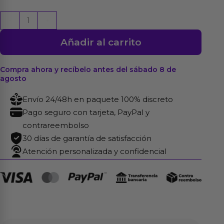
Arnés
-
+
con
Añadir al carrito
Dildo
Hueco
Jessica
Compra ahora y recíbelo antes del sábado 8 de
agosto
18
cm
Envío 24/48h en paquete 100% discreto
cantidad
Pago seguro con tarjeta, PayPal y
contrareembolso
30 días de garantía de satisfacción
Atención personalizada y confidencial