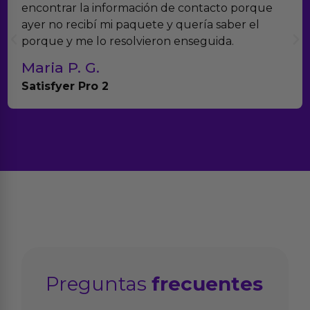
ncontrar la información de contacto porque
ve
yer no recibí mi paquete y quería saber el
mu
orque y me lo resolvieron enseguida.
co
Maria P. G.
T
atisfyer Pro 2
An
Preguntas
frecuentes