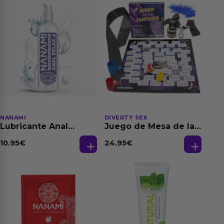
NANAMI
DIVERTY SEX
Lubricante Anal
Juego de Mesa de las
Relajante Extra
Fantasias
Dilatación Base Agua
10.95
€
24.95
€
150 ml