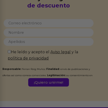
de descuento
He leído y acepto el
Aviso legal
y la
política de privacidad
Responsable:
Ferran Roig Muñoz
Finalidad:
envío de publicaciones y
ofertas así como correos comerciales.
Legitimación:
su consentimiento en
este formulario.
Destinatarios:
Ferran Roig Muñoz. Podrás ejercer tus
Derechos de Acceso, Rectificación, Limitación, Oposición o Supresión de los
datos en el correo hola@erotiks.es. Para más información consulta nuestro
Aviso legal
Política de Privacidad
y nuestra
.