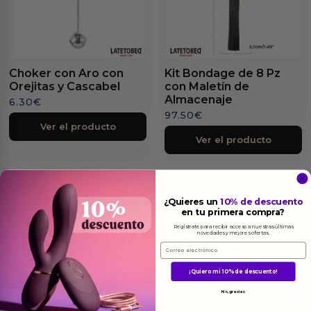
Choker con Aro con
Kit Bondage de 8 Pz
Orejitas y Cascabel
con Maletín de
Almacenaje
6.30
€
97.50
€
Ver el producto
Ver el producto
¿Quieres un
10% de descuento
en tu primera compra?
Regístrate para recibir acceso a nuestras últimas
novedades y mejores ofertas.
Más
informacion
Email
¡Quiero mi 10% de descuento!
Hay un instante, justo antes de que el mundo
No, gracias
se desvanezca, en el que la piel recuerda su