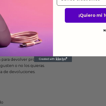
¡Quiero mi 
mos funcionan
de fabricación te lo
N
de garantía significa que
s de fabricación durante
ido.
a para devolver productos
gusten o no los quieras.
ca de devoluciones.
do