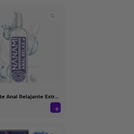
te Anal Relajante Extra
ón Base Agua 150 ml