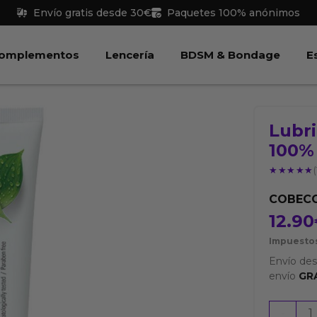
Envío gratis desde 30€
Paquetes 100% anónimos
 Juguetes
Abrir Complementos
Abrir Lencería
Abri
omplementos
Lencería
BDSM & Bondage
E
Lubr
100% 
★★★★★
★★★★★
(
COBEC
12.90
Impuestos
Envío de
envío
GR
Lubrica
-