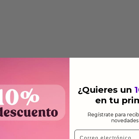
 automática añadiendo al
 dirección de envio. Te
¿Quieres un
e dependiendo de la agencia
en tu pr
 el mismo dia siempre y
Regístrate para recib
novedades 
n días laborables.
Email