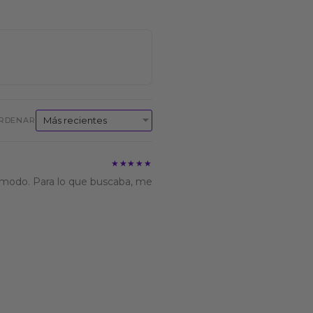
RDENAR
★★★★★
★★★★★
ómodo. Para lo que buscaba, me