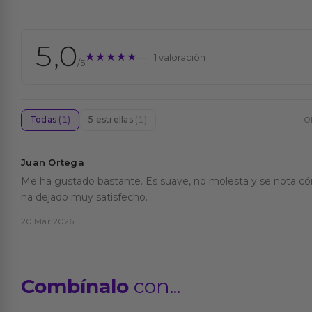
5,0
★★★★★
★★★★★
1 valoración
/5
Todas
(1)
5 estrellas
(1)
O
Juan Ortega
Me ha gustado bastante. Es suave, no molesta y se nota c
ha dejado muy satisfecho.
20 Mar 2026
Combínalo
con...