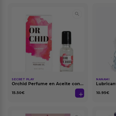
SECRET PLAY
NANAMI
Orchid Perfume en Aceite con
Lubrican
Feromonas 20 ml
Dilataci
15.50
€
10.95
€