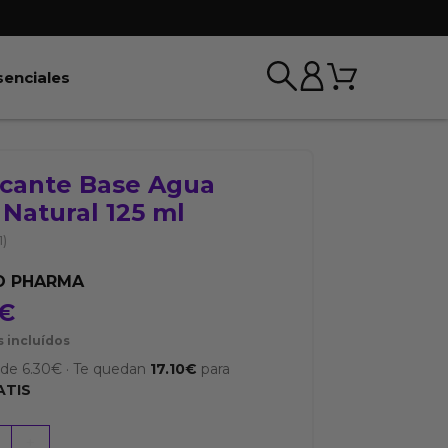
Carrito
r BDSM & Bondage
Abrir Esenciales
senciales
icante Base Agua
Natural 125 ml
1)
O PHARMA
€
 incluídos
sde
6.30
€
·
Te quedan
17.10
€
para
ATIS
nte
+