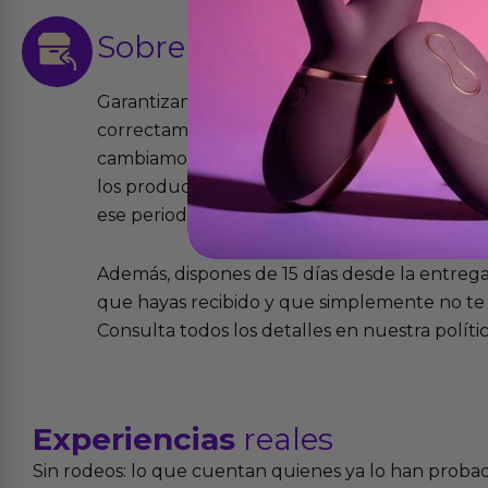
Sobre las
devoluciones
Garantizamos que los productos que vende
correctamente y que si tienen algún defecto 
cambiamos sin costo alguno. La ley de 2 años 
los productos tienen garantía contra defecto
ese periodo pero no por mal uso o uso indeb
Además, dispones de 15 días desde la entreg
que hayas recibido y que simplemente no te 
Consulta todos los detalles en nuestra políti
Experiencias
reales
Sin rodeos: lo que cuentan quienes ya lo han proba