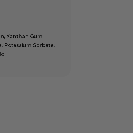
rin, Xanthan Gum,
e, Potassium Sorbate,
id