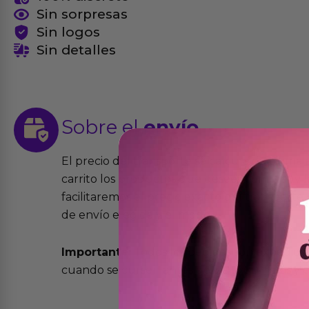
Sin sorpresas
Sin logos
Sin detalles
Sobre el
envío
El precio del transporte se calcula de forma
carrito los productos que desees comprar y la
facilitaremos el precio exacto del transport
de envío elegida y el modo.
Importante:
Todos los pedidos son expedidos
cuando se cursen antes de las 13:00 horas y e