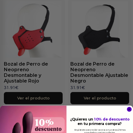
Bozal de Perro de
Bozal de Perro de
Neopreno
Neopreno
Desmontable y
Desmontable Ajustable
Ajustable Rojo
Negro
31.91
€
31.91
€
Ver el producto
Ver el producto
¿Quieres un
10% de descuento
en tu primera compra?
Regístrate para recibir acceso a nuestras últimas
novedades y mejores ofertas.