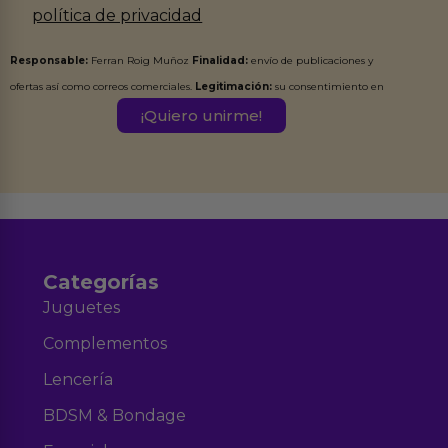
política de privacidad
Responsable:
Ferran Roig Muñoz
Finalidad:
envío de publicaciones y
ofertas así como correos comerciales.
Legitimación:
su consentimiento en
este formulario.
Destinatarios:
Ferran Roig Muñoz. Podrás ejercer tus
Derechos de Acceso, Rectificación, Limitación, Oposición o Supresión de los
datos en el correo hola@erotiks.es. Para más información consulta nuestro
Aviso legal
Política de Privacidad
y nuestra
.
Categorías
Juguetes
Complementos
Lencería
BDSM & Bondage