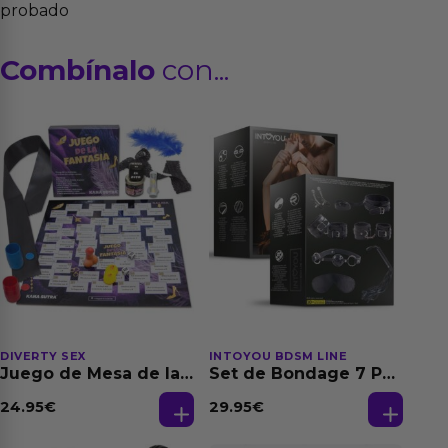
probado
Combínalo
con...
DIVERTY SEX
INTOYOU BDSM LINE
Juego de Mesa de las
Set de Bondage 7 Pz
Fantasias
Furry Set
24.95
€
29.95
€