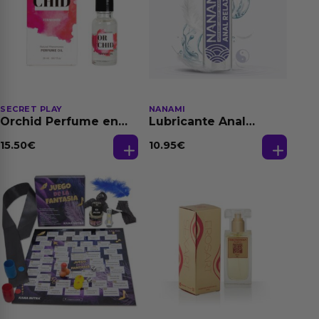
SECRET PLAY
NANAMI
Orchid Perfume en
Lubricante Anal
Aceite con
Relajante Extra
Feromonas 20 ml
Dilatación Base Agua
15.50
€
10.95
€
150 ml