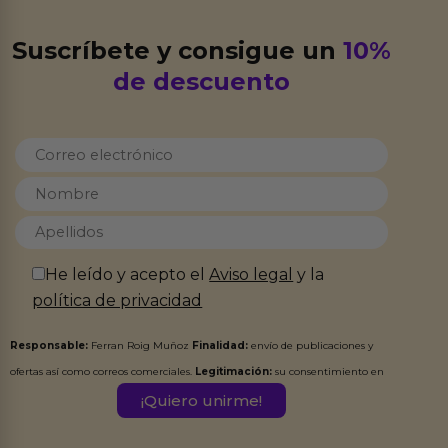
Suscríbete y consigue un
10%
de descuento
He leído y acepto el
Aviso legal
y la
política de privacidad
Responsable:
Ferran Roig Muñoz
Finalidad:
envío de publicaciones y
ofertas así como correos comerciales.
Legitimación:
su consentimiento en
este formulario.
Destinatarios:
Ferran Roig Muñoz. Podrás ejercer tus
Derechos de Acceso, Rectificación, Limitación, Oposición o Supresión de los