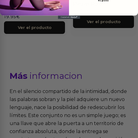
No, gracias
Principiantes Beginners
Piezas Rojo
3 Piezas Púrpura
44.95
€
19.95
€
Ver el producto
Ver el producto
Más
informacion
En el silencio compartido de la intimidad, donde
las palabras sobran y la piel adquiere un nuevo
lenguaje, nace la posibilidad de redescubrir los
límites. Este conjunto no es un simple juego; es
una llave que abre la puerta a un territorio de
confianza absoluta, donde la entrega se