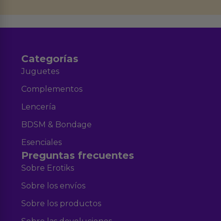
datos en el correo hola@erotiks.es. Para más información consulta nuestro
Aviso legal
Política de Privacidad
y nuestra
.
Categorías
Juguetes
Complementos
Lencería
BDSM & Bondage
Esenciales
Preguntas frecuentes
Sobre Erotiks
Sobre los envíos
Sobre los productos