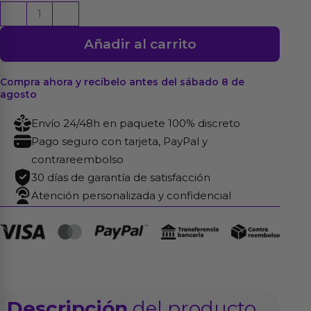
Baird
-
+
Dildo
Añadir al carrito
con
Thrusting
y
Compra ahora y recíbelo antes del sábado 8 de
agosto
Vibración
8.07
Envío 24/48h en paquete 100% discreto
cantidad
Pago seguro con tarjeta, PayPal y
contrareembolso
30 días de garantía de satisfacción
Atención personalizada y confidencial
Descripción
del producto