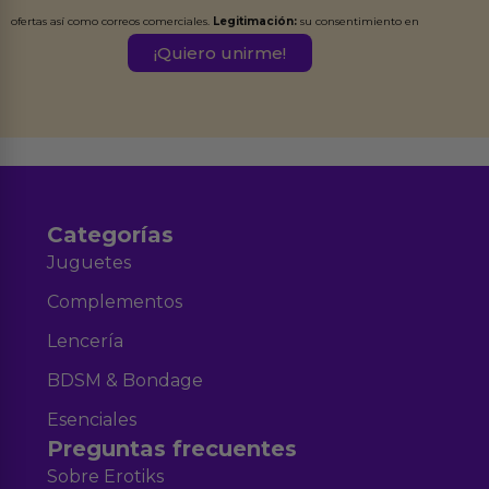
ofertas así como correos comerciales.
Legitimación:
su consentimiento en
este formulario.
Destinatarios:
Ferran Roig Muñoz. Podrás ejercer tus
Derechos de Acceso, Rectificación, Limitación, Oposición o Supresión de los
datos en el correo hola@erotiks.es. Para más información consulta nuestro
Aviso legal
Política de Privacidad
y nuestra
.
Categorías
Juguetes
Complementos
Lencería
BDSM & Bondage
Esenciales
Preguntas frecuentes
Sobre Erotiks