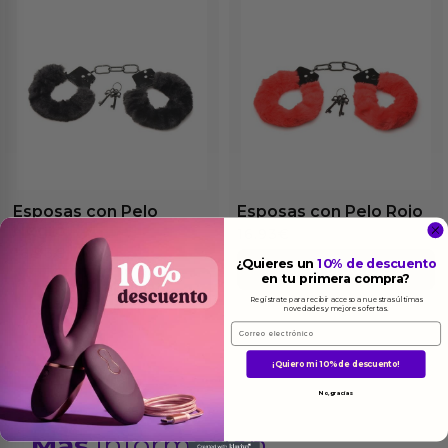
Esposas con Pelo
Esposas con Pelo Rojo
Negro
16.93
€
16.93
€
¿Quieres un
10% de descuento
Ver el producto
en tu primera compra?
Ver el producto
Regístrate para recibir acceso a nuestras últimas
novedades y mejores ofertas.
Email
¡Quiero mi 10% de descuento!
No, gracias
Más
informacion