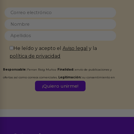
He leído y acepto el
Aviso legal
y la
política de privacidad
Responsable:
Ferran Roig Muñoz
Finalidad:
envío de publicaciones y
ofertas así como correos comerciales.
Legitimación:
su consentimiento en
este formulario.
Destinatarios:
Ferran Roig Muñoz. Podrás ejercer tus
Derechos de Acceso, Rectificación, Limitación, Oposición o Supresión de los
datos en el correo hola@erotiks.es. Para más información consulta nuestro
Aviso legal
Política de Privacidad
y nuestra
.