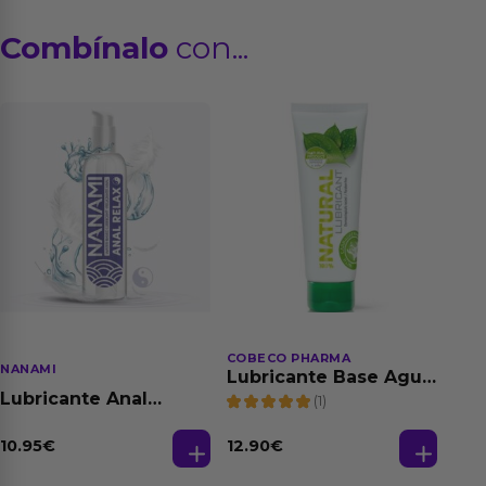
Combínalo
con...
COBECO PHARMA
NANAMI
Lubricante Base Agua
100% Natural 125 ml
Lubricante Anal
(1)
Relajante Extra
Dilatación Base Agua
10.95
€
12.90
€
150 ml