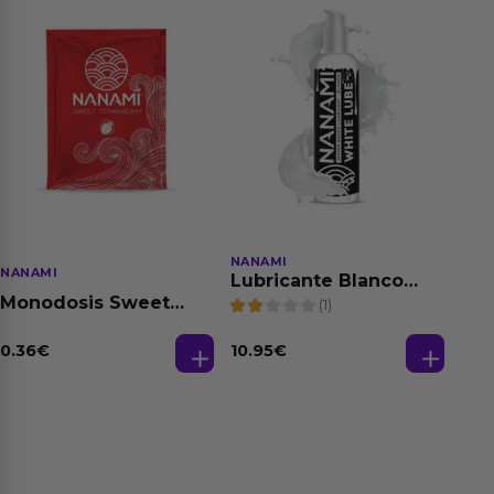
NANAMI
NANAMI
Lubricante Blanco
Cremoso Imitación al
Monodosis Sweet
(1)
Semen Base Agua
Strawberry - Fresa
Vegano 150 ml
Base Agua 4 ml
0.36
€
10.95
€