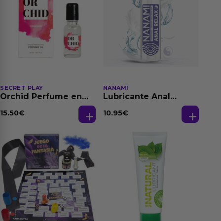
SECRET PLAY
NANAMI
Orchid Perfume en
Lubricante Anal
Aceite con
Relajante Extra
Feromonas 20 ml
Dilatación Base Agua
15.50
€
10.95
€
150 ml