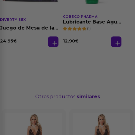
COBECO PHARMA
DIVERTY SEX
Lubricante Base Agua
100% Natural 125 ml
Juego de Mesa de las
(1)
Fantasias
24.95
€
12.90
€
Otros productos
similares