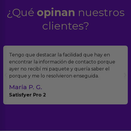
¿Qué
opinan
nuestros
clientes?
la facilidad que hay en
Encontramos Erotiks a
ación de contacto porque
verdad es que nos ha
quete y quería saber el
muchísimos productos
lvieron enseguida.
con el seguimiento de
Teresa y Diego
Anna Huevo Vibrado