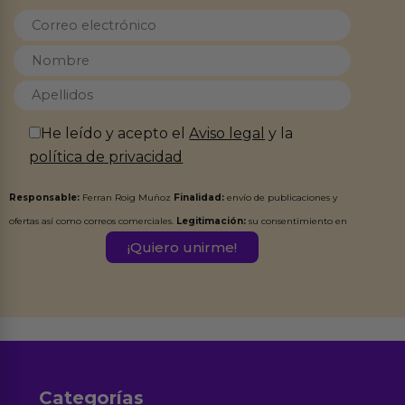
He leído y acepto el
Aviso legal
y la
política de privacidad
Responsable:
Ferran Roig Muñoz
Finalidad:
envío de publicaciones y
ofertas así como correos comerciales.
Legitimación:
su consentimiento en
este formulario.
Destinatarios:
Ferran Roig Muñoz. Podrás ejercer tus
Derechos de Acceso, Rectificación, Limitación, Oposición o Supresión de los
datos en el correo hola@erotiks.es. Para más información consulta nuestro
Aviso legal
Política de Privacidad
y nuestra
.
Categorías