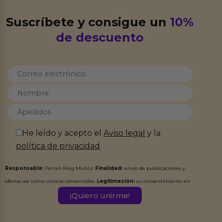
Suscríbete y consigue un
10%
de descuento
He leído y acepto el
Aviso legal
y la
política de privacidad
Responsable:
Ferran Roig Muñoz
Finalidad:
envío de publicaciones y
ofertas así como correos comerciales.
Legitimación:
su consentimiento en
este formulario.
Destinatarios:
Ferran Roig Muñoz. Podrás ejercer tus
Derechos de Acceso, Rectificación, Limitación, Oposición o Supresión de los
datos en el correo hola@erotiks.es. Para más información consulta nuestro