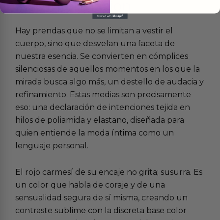
Más
informacion
Hay prendas que no se limitan a vestir el
cuerpo, sino que desvelan una faceta de
nuestra esencia. Se convierten en cómplices
silenciosas de aquellos momentos en los que la
mirada busca algo más, un destello de audacia y
refinamiento. Estas medias son precisamente
eso: una declaración de intenciones tejida en
hilos de poliamida y elastano, diseñada para
quien entiende la moda íntima como un
lenguaje personal.
El rojo carmesí de su encaje no grita; susurra. Es
un color que habla de coraje y de una
sensualidad segura de sí misma, creando un
contraste sublime con la discreta base color