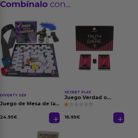
Combínalo
con...
SECRET PLAY
DIVERTY SEX
Juego Verdad o
Atrevimiento (FR/PT)
Juego de Mesa de las
(1)
Fantasias
24.95
€
16.95
€