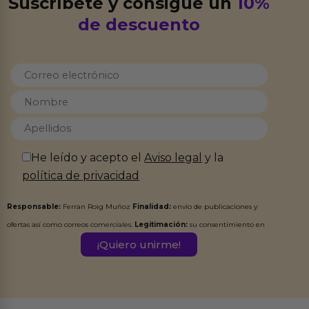
Suscríbete y consigue un
10%
de descuento
He leído y acepto el
Aviso legal
y la
política de privacidad
Responsable:
Ferran Roig Muñoz
Finalidad:
envío de publicaciones y
ofertas así como correos comerciales.
Legitimación:
su consentimiento en
este formulario.
Destinatarios:
Ferran Roig Muñoz. Podrás ejercer tus
Derechos de Acceso, Rectificación, Limitación, Oposición o Supresión de los
datos en el correo hola@erotiks.es. Para más información consulta nuestro
Aviso legal
Política de Privacidad
y nuestra
.