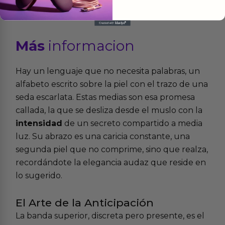
Más
informacion
Hay un lenguaje que no necesita palabras, un
alfabeto escrito sobre la piel con el trazo de una
seda escarlata. Estas medias son esa promesa
callada, la que se desliza desde el muslo con la
intensidad
de un secreto compartido a media
luz. Su abrazo es una caricia constante, una
segunda piel que no comprime, sino que realza,
recordándote la elegancia audaz que reside en
lo sugerido.
El Arte de la Anticipación
La banda superior, discreta pero presente, es el