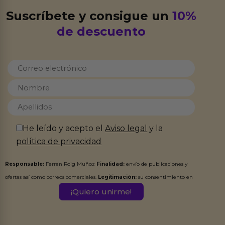
Suscríbete y consigue un
10%
de descuento
He leído y acepto el
Aviso legal
y la
política de privacidad
Responsable:
Ferran Roig Muñoz
Finalidad:
envío de publicaciones y
ofertas así como correos comerciales.
Legitimación:
su consentimiento en
este formulario.
Destinatarios:
Ferran Roig Muñoz. Podrás ejercer tus
Derechos de Acceso, Rectificación, Limitación, Oposición o Supresión de los
datos en el correo hola@erotiks.es. Para más información consulta nuestro