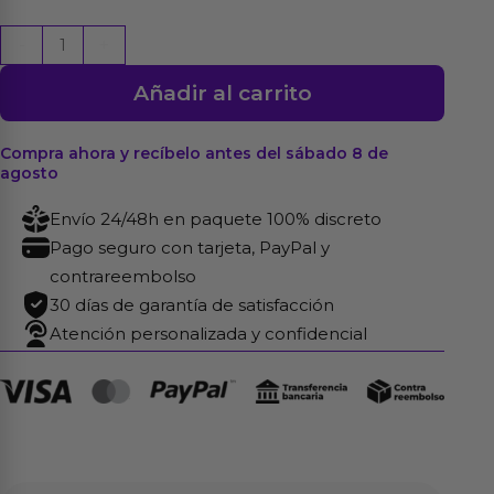
Rimba
-
+
Amorable
Añadir al carrito
Medias
Color
Rojo
Compra ahora y recíbelo antes del sábado 8 de
agosto
Talla
Única
Envío 24/48h en paquete 100% discreto
cantidad
Pago seguro con tarjeta, PayPal y
contrareembolso
30 días de garantía de satisfacción
Atención personalizada y confidencial