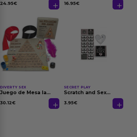
24.95
€
16.95
€
DIVERTY SEX
SECRET PLAY
Juego de Mesa la
Scratch and Sex
Pirámide del Amor
Hetero
(Es/En/Fr/Pt/De)
30.12
€
3.95
€