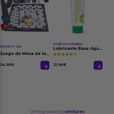
COBECO PHARMA
DIVERTY SEX
Lubricante Base Agua
100% Natural 125 ml
Juego de Mesa de las
(1)
Fantasias
24.95
€
12.90
€
Otros productos
similares