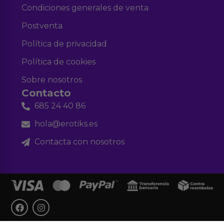
Condiciones generales de venta
Postventa
Política de privacidad
Política de cookies
Sobre nosotros
Contacto
685 24 40 86
hola@erotiks.es
Contacta con nosotros
F
I
a
n
c
s