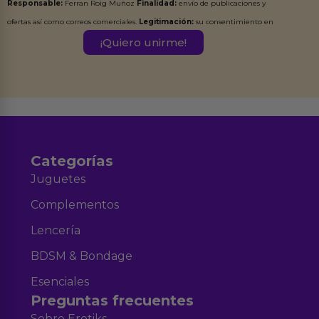
Responsable:
Ferran Roig Muñoz
Finalidad:
envío de publicaciones y
ofertas así como correos comerciales.
Legitimación:
su consentimiento en
este formulario.
Destinatarios:
Ferran Roig Muñoz. Podrás ejercer tus
Derechos de Acceso, Rectificación, Limitación, Oposición o Supresión de los
datos en el correo hola@erotiks.es. Para más información consulta nuestro
Aviso legal
Política de Privacidad
y nuestra
.
Categorías
Juguetes
Complementos
Lencería
BDSM & Bondage
Esenciales
Preguntas frecuentes
Sobre Erotiks