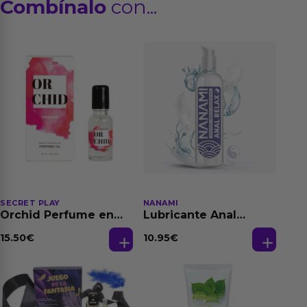
Combínalo
con...
SECRET PLAY
NANAMI
Orchid Perfume en
Lubricante Anal
Aceite con
Relajante Extra
Feromonas 20 ml
Dilatación Base Agua
15.50
€
10.95
€
150 ml