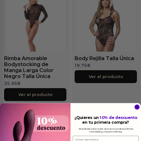
Rimba Amorable
Body Rejilla Talla Única
Bodystocking de
19.75
€
Manga Larga Color
Negro Talla Única
Ver el producto
35.95
€
Ver el producto
¿Quieres un
10% de descuento
en tu primera compra?
Regístrate para recibir acceso a nuestras últimas
novedades y mejores ofertas.
Email