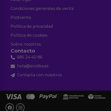
Condiciones generales de venta
Postventa
Política de privacidad
Política de cookies
Sobre nosotros
Contacto
685 24 40 86
hola@erotiks.es
Contacta con nosotros
F
I
a
n