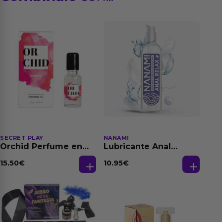
SECRET PLAY
NANAMI
Orchid Perfume en
Lubricante Anal
Aceite con
Relajante Extra
Feromonas 20 ml
Dilatación Base Agua
15.50
€
10.95
€
150 ml