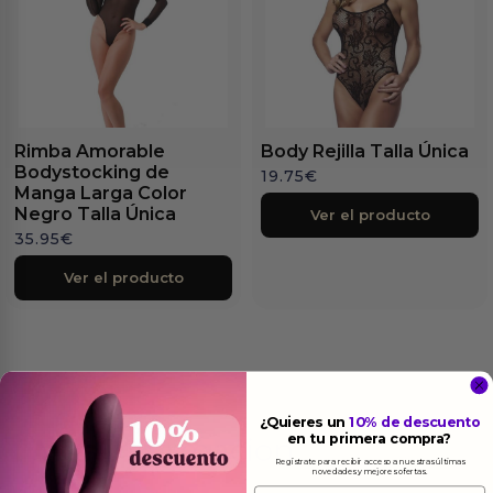
Rimba Amorable
Body Rejilla Talla Única
Bodystocking de
19.75
€
Manga Larga Color
Negro Talla Única
Ver el producto
35.95
€
Ver el producto
¿Quieres un
10% de descuento
en tu primera compra?
Más
informacion
Regístrate para recibir acceso a nuestras últimas
novedades y mejores ofertas.
Email