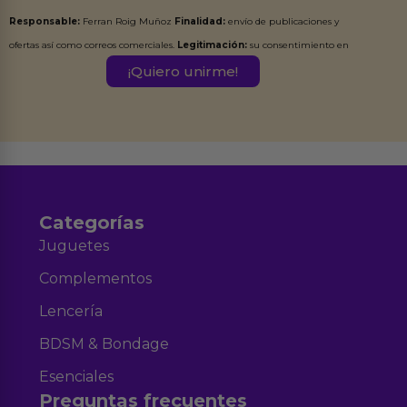
Responsable:
Ferran Roig Muñoz
Finalidad:
envío de publicaciones y
ofertas así como correos comerciales.
Legitimación:
su consentimiento en
este formulario.
Destinatarios:
Ferran Roig Muñoz. Podrás ejercer tus
Derechos de Acceso, Rectificación, Limitación, Oposición o Supresión de los
datos en el correo hola@erotiks.es. Para más información consulta nuestro
Aviso legal
Política de Privacidad
y nuestra
.
Categorías
Juguetes
Complementos
Lencería
BDSM & Bondage
Esenciales
Preguntas frecuentes