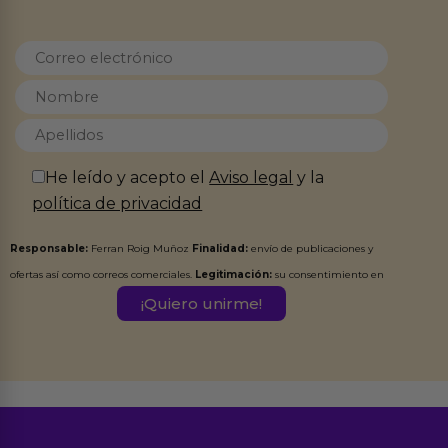
He leído y acepto el
Aviso legal
y la
política de privacidad
Responsable:
Ferran Roig Muñoz
Finalidad:
envío de publicaciones y
ofertas así como correos comerciales.
Legitimación:
su consentimiento en
este formulario.
Destinatarios:
Ferran Roig Muñoz. Podrás ejercer tus
Derechos de Acceso, Rectificación, Limitación, Oposición o Supresión de los
datos en el correo hola@erotiks.es. Para más información consulta nuestro
Aviso legal
Política de Privacidad
y nuestra
.