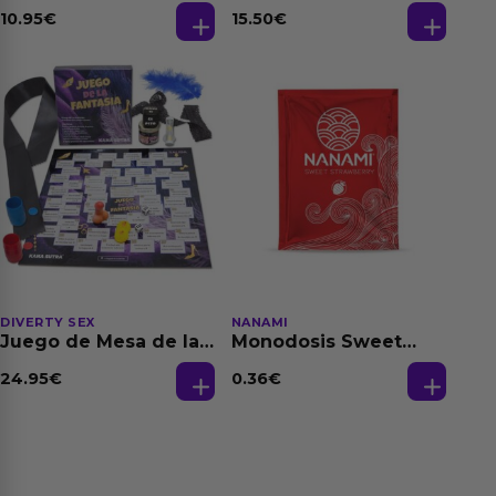
Dilatación Base Agua
Feromonas 20 ml
10.95
€
15.50
€
150 ml
DIVERTY SEX
NANAMI
Juego de Mesa de las
Monodosis Sweet
Fantasias
Strawberry - Fresa
Base Agua 4 ml
24.95
€
0.36
€