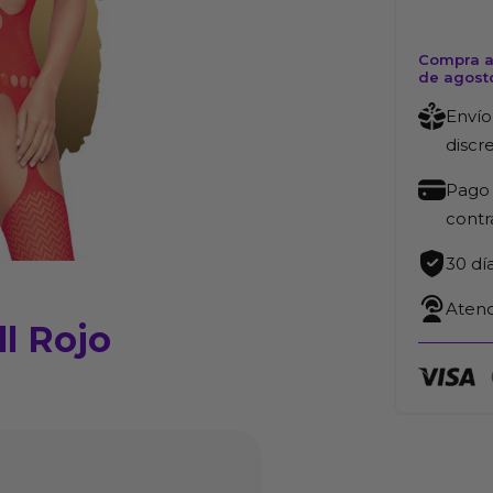
Compra ah
de agost
Envío
discr
Pago 
cont
30 dí
Atenc
l Rojo