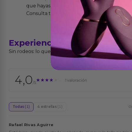
que hayas recibido y que simplemente no te 
Consulta todos los detalles en nuestra políti
Experiencias
reales
Sin rodeos: lo que cuentan quienes ya lo han proba
4,0
★★★★★
★★★★★
1 valoración
/5
Todas
(1)
4 estrellas
(1)
O
Rafael Rivas Aguirre