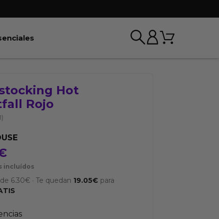
Carrito
r BDSM & Bondage
Abrir Esenciales
senciales
stocking Hot
fall Rojo
1)
OUSE
€
 incluídos
sde
6.30
€
·
Te quedan
19.05
€
para
ATIS
tencias