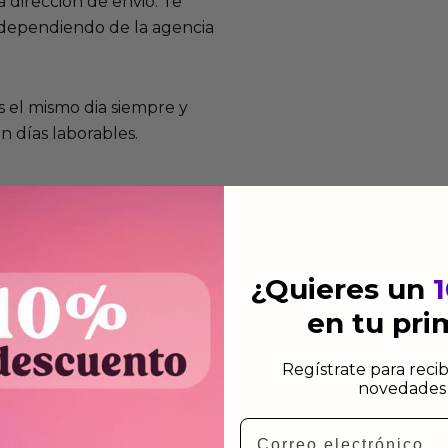
 dirección de envio. Te
e dependiendo de la agencia
 el mismo dia siempre y
n días laborables.
¿Quieres un
mos funcionan
de fabricación te lo
en tu pr
de garantía significa que
s de fabricación durante
Regístrate para recib
ido.
novedades 
Email
a para devolver productos