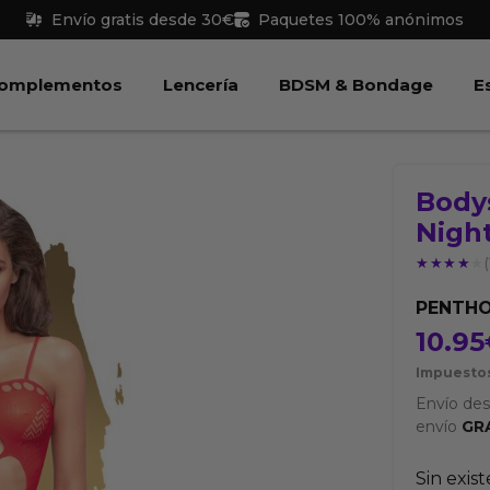
Envío gratis desde 30€
Paquetes 100% anónimos
 Juguetes
Abrir Complementos
Abrir Lencería
Abri
omplementos
Lencería
BDSM & Bondage
E
Body
Night
★★★★★
★★★★★
(
PENTH
10.95
Impuestos
Envío de
envío
GR
Sin exis