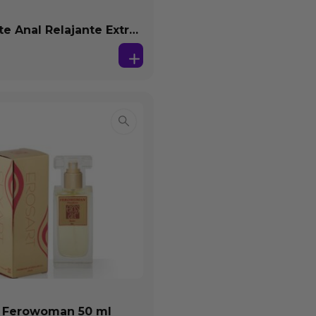
te Anal Relajante Extra
ón Base Agua 150 ml
 Ferowoman 50 ml