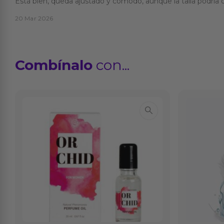
Está bien, queda ajustado y cómodo, aunque la talla podría
20 Mar 2026
Combínalo
con...