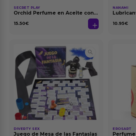
SECRET PLAY
NANAMI
Orchid Perfume en Aceite con
Lubrican
Feromonas 20 ml
Dilataci
15.50
€
10.95
€
DIVERTY SEX
EROSART
Juego de Mesa de las Fantasias
Perfume