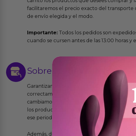
carrito los productos que desees comprar y la
facilitaremos el precio exacto del transport
de envío elegida y el modo.
Importante:
Todos los pedidos son expedidos
cuando se cursen antes de las 13:00 horas y e
Sobre las
devoluciones
Garantizamos que los productos que vende
correctamente y que si tienen algún defecto 
cambiamos sin costo alguno. La ley de 2 años 
los productos tienen garantía contra defecto
ese periodo pero no por mal uso o uso indeb
Además, dispones de 15 días desde la entreg