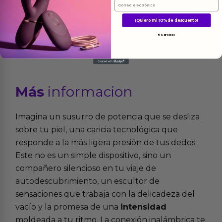
Email
Ver el producto
Ver el producto
¡Quiero mi 10% de descuento!
No, gracias
Más
informacion
Imagina un susurro de potencia que se desliza
sobre tu piel, una caricia tecnológica que
responde a la más ligera presión de tus dedos.
Este no es un simple dispositivo, sino un
compañero silencioso en tu viaje de
autodescubrimiento, un escultor de
sensaciones que trabaja con la delicadeza del
vacío y la promesa de una
intensidad
moldeada a tu ritmo. La conexión inalámbrica te