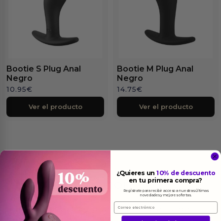
Bootie S Plug Anal
Bootie M Plug Anal
Negro
Negro
10.95
€
14.75
€
Ver el producto
Ver el producto
¿Quieres un
10% de descuento
Más
informacion
en tu primera compra?
Regístrate para recibir acceso a nuestras últimas
novedades y mejores ofertas.
Email
Imagina una caricia que no termina en la piel,