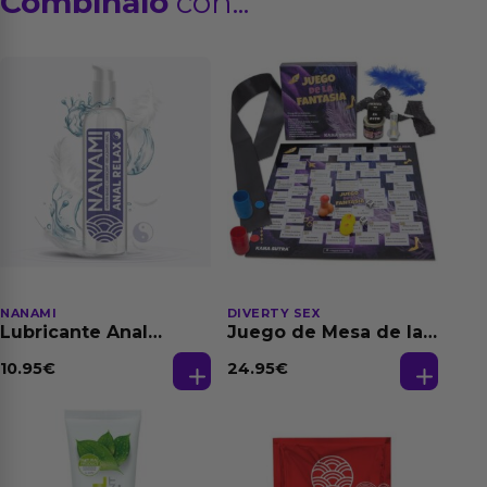
Combínalo
con...
NANAMI
DIVERTY SEX
Lubricante Anal
Juego de Mesa de las
Relajante Extra
Fantasias
Dilatación Base Agua
10.95
€
24.95
€
150 ml