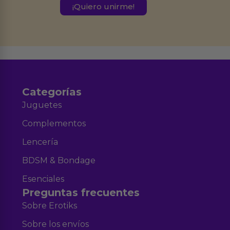
este formulario.
Destinatarios:
Ferran Roig Muñoz. Podrás ejercer tus
Derechos de Acceso, Rectificación, Limitación, Oposición o Supresión de los
datos en el correo hola@erotiks.es. Para más información consulta nuestro
Aviso legal
Política de Privacidad
y nuestra
.
Categorías
Juguetes
Complementos
Lencería
BDSM & Bondage
Esenciales
Preguntas frecuentes
Sobre Erotiks
Sobre los envíos