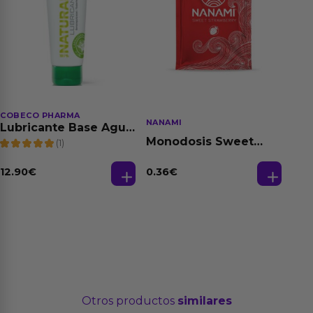
COBECO PHARMA
NANAMI
Lubricante Base Agua
100% Natural 125 ml
Monodosis Sweet
(1)
Strawberry - Fresa
Base Agua 4 ml
12.90
€
0.36
€
Otros productos
similares