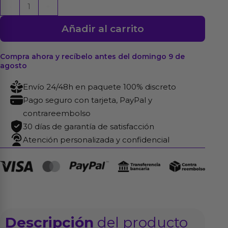
Bootie
-
+
Fem
Añadir al carrito
Plug
Plug
Negro
Compra ahora y recíbelo antes del domingo 9 de
agosto
cantidad
Envío 24/48h en paquete 100% discreto
Pago seguro con tarjeta, PayPal y
contrareembolso
30 días de garantía de satisfacción
Atención personalizada y confidencial
Descripción
del producto