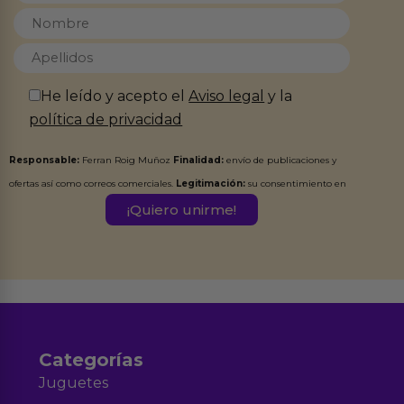
He leído y acepto el
Aviso legal
y la
política de privacidad
Responsable:
Ferran Roig Muñoz
Finalidad:
envío de publicaciones y
ofertas así como correos comerciales.
Legitimación:
su consentimiento en
este formulario.
Destinatarios:
Ferran Roig Muñoz. Podrás ejercer tus
Derechos de Acceso, Rectificación, Limitación, Oposición o Supresión de los
datos en el correo hola@erotiks.es. Para más información consulta nuestro
Aviso legal
Política de Privacidad
y nuestra
.
Categorías
Juguetes