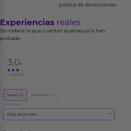
política de devoluciones.
Experiencias
reales
Sin rodeos: lo que cuentan quienes ya lo han
probado
3,0
/5
★★★★★
★★★★★
1 valoración
Todas
(1)
3 estrellas
(1)
ORDENAR