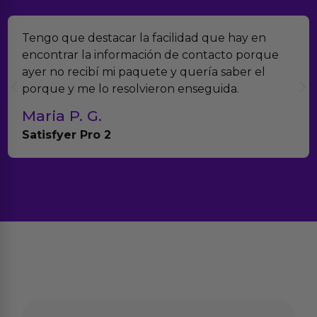
lidad que hay en
Encontramos Erotiks a través
e contacto porque
verdad es que nos han sorpr
 quería saber el
muchísimos productos y han 
 enseguida.
con el seguimiento del pedid
Teresa y Diego
Anna Huevo Vibrador