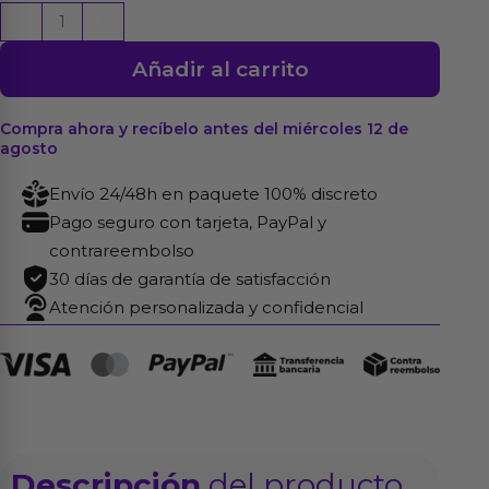
Brenna
-
+
Masturbador
Añadir al carrito
con
Vibración
cantidad
Compra ahora y recíbelo antes del miércoles 12 de
agosto
Envío 24/48h en paquete 100% discreto
Pago seguro con tarjeta, PayPal y
contrareembolso
30 días de garantía de satisfacción
Atención personalizada y confidencial
Descripción
del producto