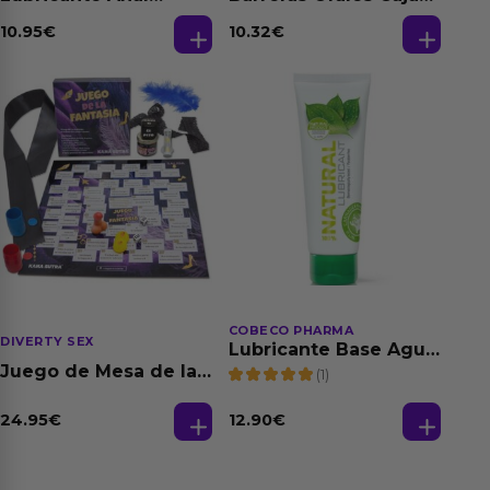
Relajante Extra
de 3 Ud
Dilatación Base Agua
10.95
€
10.32
€
150 ml
COBECO PHARMA
DIVERTY SEX
Lubricante Base Agua
100% Natural 125 ml
Juego de Mesa de las
(1)
Fantasias
24.95
€
12.90
€