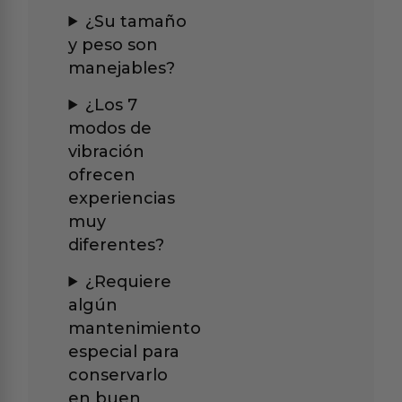
¿Su tamaño
y peso son
manejables?
¿Los 7
modos de
vibración
ofrecen
experiencias
muy
diferentes?
¿Requiere
algún
mantenimiento
especial para
conservarlo
en buen