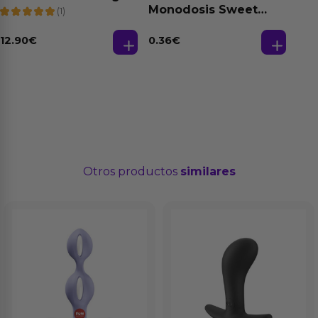
100% Natural 125 ml
Monodosis Sweet
(1)
Strawberry - Fresa
Base Agua 4 ml
12.90
€
0.36
€
Otros productos
similares