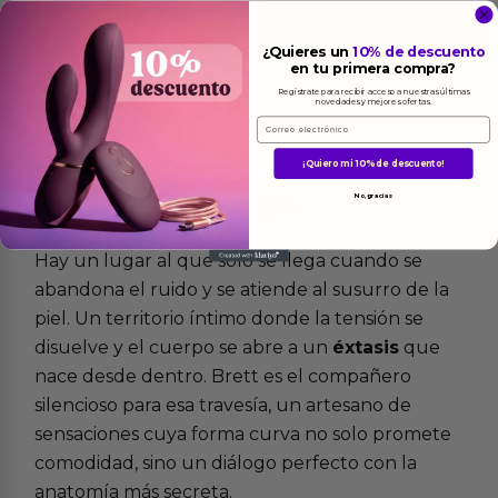
Ver el producto
Ver el producto
¿Quieres un
10% de descuento
en tu primera compra?
Regístrate para recibir acceso a nuestras últimas
novedades y mejores ofertas.
Email
¡Quiero mi 10% de descuento!
Más
informacion
No, gracias
Hay un lugar al que solo se llega cuando se
abandona el ruido y se atiende al susurro de la
piel. Un territorio íntimo donde la tensión se
disuelve y el cuerpo se abre a un
éxtasis
que
nace desde dentro. Brett es el compañero
silencioso para esa travesía, un artesano de
sensaciones cuya forma curva no solo promete
comodidad, sino un diálogo perfecto con la
anatomía más secreta.