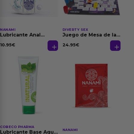
NANAMI
DIVERTY SEX
Lubricante Anal
Juego de Mesa de las
Relajante Extra
Fantasias
Dilatación Base Agua
10.95
€
24.95
€
150 ml
COBECO PHARMA
NANAMI
Lubricante Base Agua