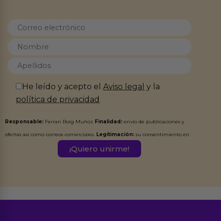
He leído y acepto el
Aviso legal
y la
política de privacidad
Responsable:
Ferran Roig Muñoz
Finalidad:
envío de publicaciones y
ofertas así como correos comerciales.
Legitimación:
su consentimiento en
este formulario.
Destinatarios:
Ferran Roig Muñoz. Podrás ejercer tus
Derechos de Acceso, Rectificación, Limitación, Oposición o Supresión de los
datos en el correo hola@erotiks.es. Para más información consulta nuestro
Aviso legal
Política de Privacidad
y nuestra
.