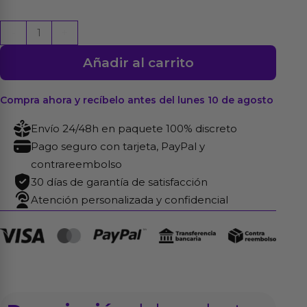
Brett
-
+
Masajeador
Añadir al carrito
Prostático
Control
Remoto
Compra ahora y recíbelo antes del lunes 10 de agosto
USB
Envío 24/48h en paquete 100% discreto
Silicona
Pago seguro con tarjeta, PayPal y
Líquida
contrareembolso
cantidad
30 días de garantía de satisfacción
Atención personalizada y confidencial