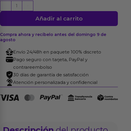
Couby
-
+
Vibrador
Añadir al carrito
de
Conejito
Silicona
Compra ahora y recíbelo antes del domingo 9 de
agosto
Rosa
cantidad
Envío 24/48h en paquete 100% discreto
Pago seguro con tarjeta, PayPal y
contrareembolso
30 días de garantía de satisfacción
Atención personalizada y confidencial
Descripción
del producto