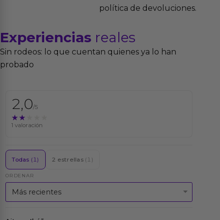
política de devoluciones.
Experiencias
reales
Sin rodeos: lo que cuentan quienes ya lo han
probado
2,0
/5
★★★★★
★★★★★
1 valoración
Todas
(1)
2 estrellas
(1)
ORDENAR