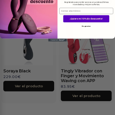
Regístrate para recibir acceso a nuestras últimas
novedades y mejores ofertas.
Email
¡Quiero mi 10% de descuento!
No, gracias
Soraya Black
Tingly Vibrador con
Finger y Movimiento
229.00
€
Waving con APP
Ver el producto
83.95
€
Ver el producto