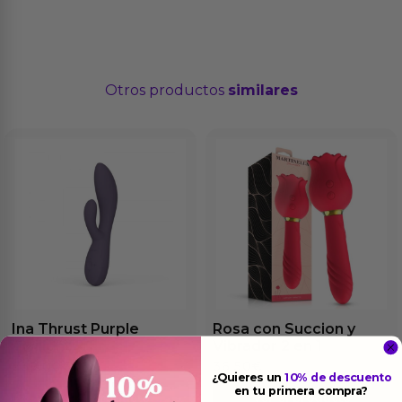
Otros productos
similares
Ina Thrust Purple
Rosa con Succion y
Twilight
Vibrador 2 en 1
239.00
€
36.50
€
¿Quieres un
10% de descuento
en tu primera compra?
Ver el producto
Ver el producto