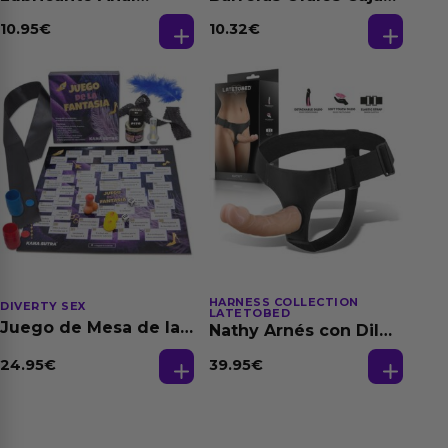
Relajante Extra
de 3 Ud
Dilatación Base Agua
10.95
€
10.32
€
150 ml
HARNESS COLLECTION
DIVERTY SEX
LATETOBED
Juego de Mesa de las
Nathy Arnés con Dildo
Fantasias
Desmontable
24.95
€
39.95
€