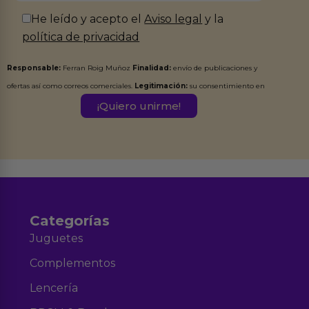
He leído y acepto el
Aviso legal
y la
política de privacidad
Responsable:
Ferran Roig Muñoz
Finalidad:
envío de publicaciones y
ofertas así como correos comerciales.
Legitimación:
su consentimiento en
este formulario.
Destinatarios:
Ferran Roig Muñoz. Podrás ejercer tus
Derechos de Acceso, Rectificación, Limitación, Oposición o Supresión de los
datos en el correo hola@erotiks.es. Para más información consulta nuestro
Aviso legal
Política de Privacidad
y nuestra
.
Categorías
Juguetes
Complementos
Lencería