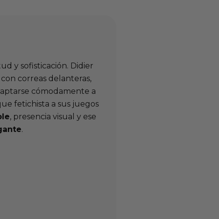
d y sofisticación. Didier
, con correas delanteras,
 adaptarse cómodamente a
ue fetichista a sus juegos
ble
, presencia visual y ese
gante
.