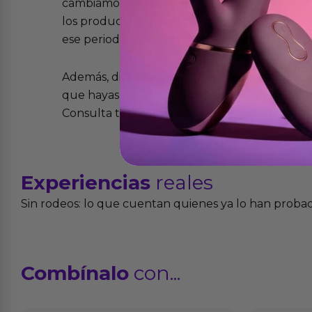
cambiamos sin costo alguno. La ley de 2 años 
los productos tienen garantía contra defecto
ese periodo pero no por mal uso o uso indeb
Además, dispones de 15 días desde la entreg
que hayas recibido y que simplemente no te 
Consulta todos los detalles en nuestra políti
Experiencias
reales
Sin rodeos: lo que cuentan quienes ya lo han proba
Combínalo
con...