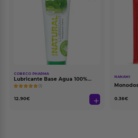
COBECO PHARMA
NANAMI
Lubricante Base Agua 100%
Natural 125 ml
Monodosi
(1)
Fresa Ba
12.90
€
0.36
€