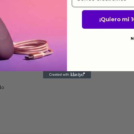
de garantía significa que
s de fabricación durante
ido.
¡Quiero mi 
a para devolver productos
N
gusten o no los quieras.
ca de devoluciones.
do