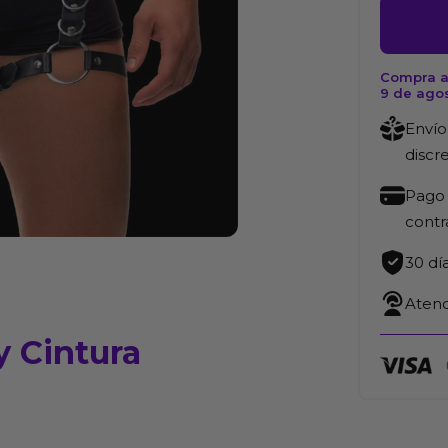
para
Piernas
y
Compra a
9 de ago
Cintura
Ajustabl
Envío
cantida
discr
Pago 
cont
30 dí
Atenc
y Cintura