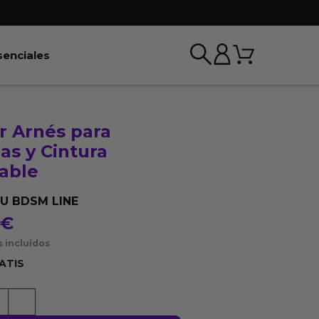
Carrito
r BDSM & Bondage
Abrir Esenciales
senciales
r Arnés para
as y Cintura
table
U BDSM LINE
5
€
 incluídos
ATIS
+