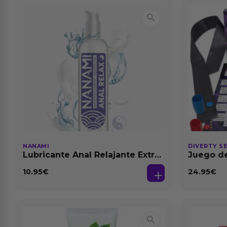
NANAMI
DIVERTY S
Lubricante Anal Relajante Extra
Juego de
Dilatación Base Agua 150 ml
10.95
€
24.95
€