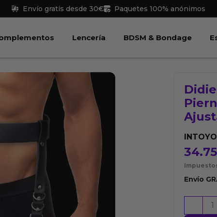
Envío gratis desde 30€
Paquetes 100% anónimos
 Juguetes
Abrir Complementos
Abrir Lencería
Abri
omplementos
Lencería
BDSM & Bondage
E
Didie
Piern
Ajus
INTOYO
34.7
Impuestos
Envío
GR
Didier
-
Arnés