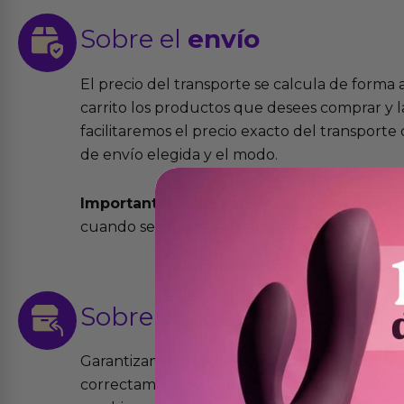
Sobre el
envío
El precio del transporte se calcula de forma
carrito los productos que desees comprar y la
facilitaremos el precio exacto del transport
de envío elegida y el modo.
Importante:
Todos los pedidos son expedidos
cuando se cursen antes de las 13:00 horas y e
Sobre las
devoluciones
Garantizamos que los productos que vende
correctamente y que si tienen algún defecto 