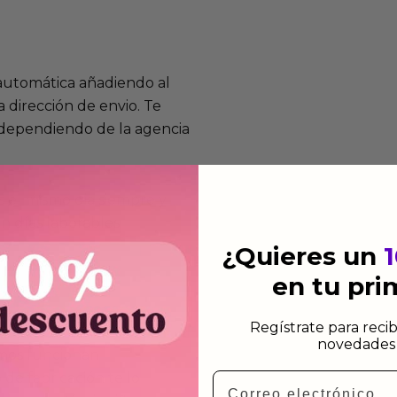
 automática añadiendo al
 dirección de envio. Te
e dependiendo de la agencia
 el mismo dia siempre y
n días laborables.
¿Quieres un
en tu pr
Regístrate para recib
novedades 
mos funcionan
Email
de fabricación te lo