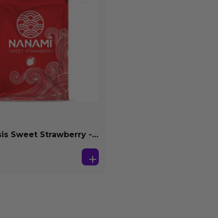
s Sweet Strawberry -
se Agua 4 ml