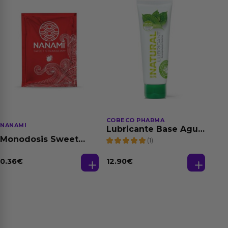
COBECO PHARMA
NANAMI
Lubricante Base Agua
100% Natural 125 ml
Monodosis Sweet
(1)
Strawberry - Fresa
Base Agua 4 ml
0.36
€
12.90
€