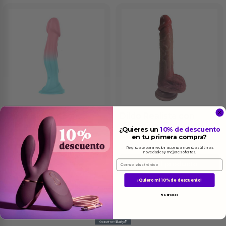
Dildo Bicolor con
Dildo Realista con
Vibración
Vibración, Thrusting y
¿Quieres un
10% de descuento
Calor
42.25
€
en tu primera compra?
33.25
€
Regístrate para recibir acceso a nuestras últimas
novedades y mejores ofertas.
Ver el producto
Email
Ver el producto
¡Quiero mi 10% de descuento!
No, gracias