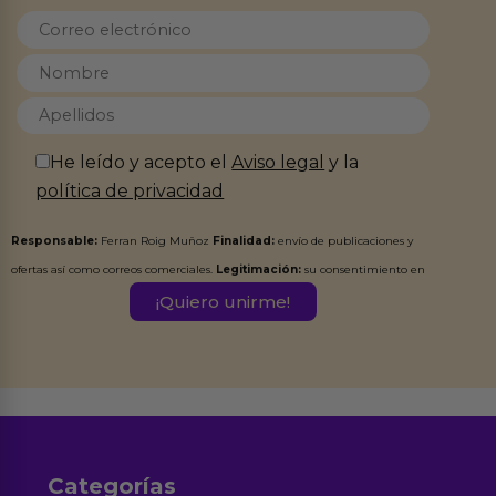
He leído y acepto el
Aviso legal
y la
política de privacidad
Responsable:
Ferran Roig Muñoz
Finalidad:
envío de publicaciones y
ofertas así como correos comerciales.
Legitimación:
su consentimiento en
este formulario.
Destinatarios:
Ferran Roig Muñoz. Podrás ejercer tus
Derechos de Acceso, Rectificación, Limitación, Oposición o Supresión de los
datos en el correo hola@erotiks.es. Para más información consulta nuestro
Aviso legal
Política de Privacidad
y nuestra
.
Categorías