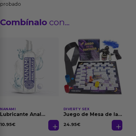
probado
Combínalo
con...
NANAMI
DIVERTY SEX
Lubricante Anal
Juego de Mesa de las
Relajante Extra
Fantasias
Dilatación Base Agua
10.95
€
24.95
€
150 ml