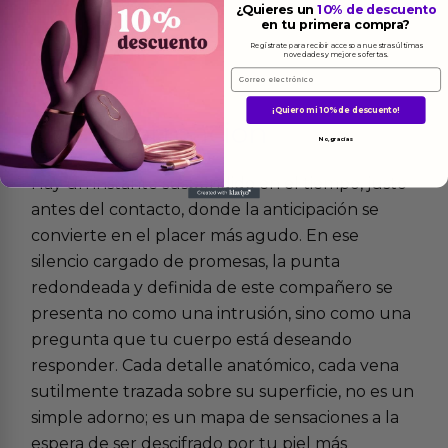
¿Quieres un
10% de descuento
en tu primera compra?
Regístrate para recibir acceso a nuestras últimas
novedades y mejores ofertas.
Email
¡Quiero mi 10% de descuento!
Más
informacion
No, gracias
Hay un instante suspendido en el tiempo, justo
antes del contacto, donde la anticipación se
convierte en el placer más agudo. En ese
silencio cargado de promesas, la punta
redondeada y definida de este compañero se
presenta no como una intrusión, sino como una
pregunta que tu cuerpo está deseando
responder. Cada detalle anatómico, cada vena
sutilmente trazada sobre su superficie, no es un
simple adorno; es un mapa de sensaciones a la
espera de ser descifrado por tu piel más