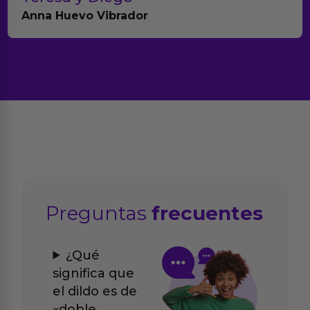
Brightpurple Vibrador y Rotador
Preguntas
frecuentes
¿Qué
significa que
el dildo es de
«doble