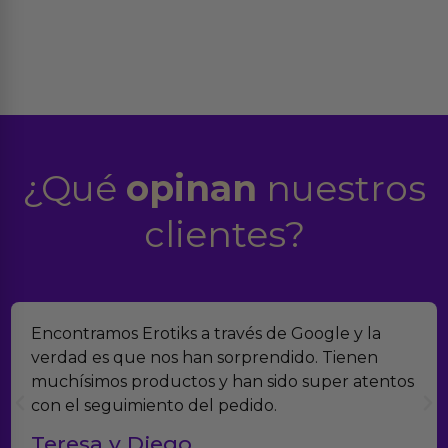
¿Qué
opinan
nuestros
clientes?
Suelo comprar en tiendas eróticas online, y
Erotiks es una de las que más me gustan. No he
tenido nunca ningún problema con los
productos.
Paula A.