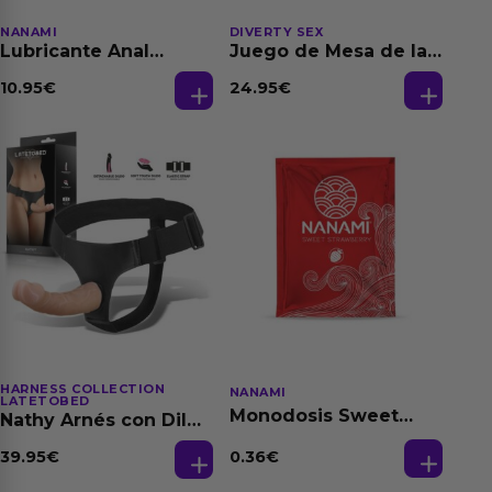
NANAMI
DIVERTY SEX
Lubricante Anal
Juego de Mesa de las
Relajante Extra
Fantasias
Dilatación Base Agua
10.95
€
24.95
€
150 ml
HARNESS COLLECTION
NANAMI
LATETOBED
Monodosis Sweet
Nathy Arnés con Dildo
Strawberry - Fresa
Desmontable
Base Agua 4 ml
0.36
€
39.95
€