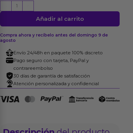
Dildo
-
+
Dual
Añadir al carrito
Density
Mod.
2
Compra ahora y recíbelo antes del domingo 9 de
agosto
-
9
Envío 24/48h en paquete 100% discreto
Negro
Pago seguro con tarjeta, PayPal y
cantidad
contrareembolso
30 días de garantía de satisfacción
Atención personalizada y confidencial
Descripción
del producto