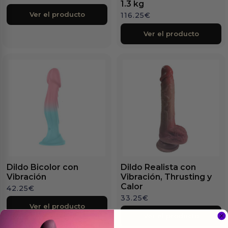
1.3 kg
Ver el producto
116.25
€
Ver el producto
Dildo Bicolor con
Dildo Realista con
Vibración
Vibración, Thrusting y
Calor
42.25
€
33.25
€
Ver el producto
Ver el producto