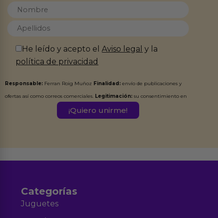
He leído y acepto el
Aviso legal
y la
política de privacidad
Responsable:
Ferran Roig Muñoz
Finalidad:
envío de publicaciones y
ofertas así como correos comerciales.
Legitimación:
su consentimiento en
este formulario.
Destinatarios:
Ferran Roig Muñoz. Podrás ejercer tus
Derechos de Acceso, Rectificación, Limitación, Oposición o Supresión de los
datos en el correo hola@erotiks.es. Para más información consulta nuestro
Aviso legal
Política de Privacidad
y nuestra
.
Categorías
Juguetes