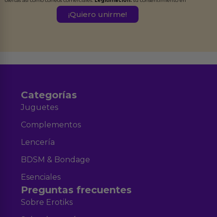
ofertas así como correos comerciales.
Legitimación:
su consentimiento en
este formulario.
Destinatarios:
Ferran Roig Muñoz. Podrás ejercer tus
Derechos de Acceso, Rectificación, Limitación, Oposición o Supresión de los
datos en el correo hola@erotiks.es. Para más información consulta nuestro
Aviso legal
Política de Privacidad
y nuestra
.
Categorías
Juguetes
Complementos
Lencería
BDSM & Bondage
Esenciales
Preguntas frecuentes
Sobre Erotiks