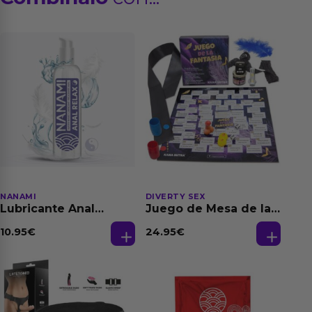
NANAMI
DIVERTY SEX
Lubricante Anal
Juego de Mesa de las
Relajante Extra
Fantasias
Dilatación Base Agua
10.95
€
24.95
€
150 ml