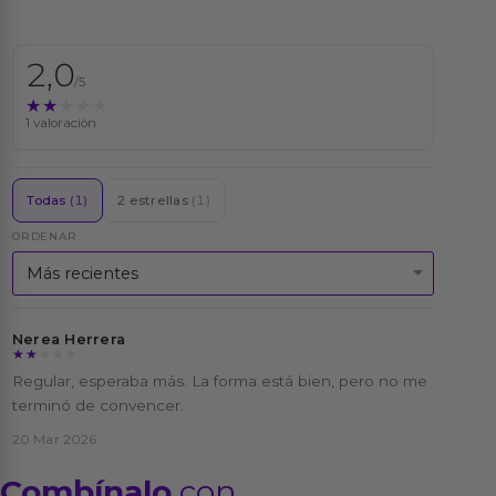
2,0
/5
★★★★★
★★★★★
1 valoración
Todas
(1)
2 estrellas
(1)
ORDENAR
Nerea Herrera
★★★★★
★★★★★
Regular, esperaba más. La forma está bien, pero no me
terminó de convencer.
20 Mar 2026
Combínalo
con...