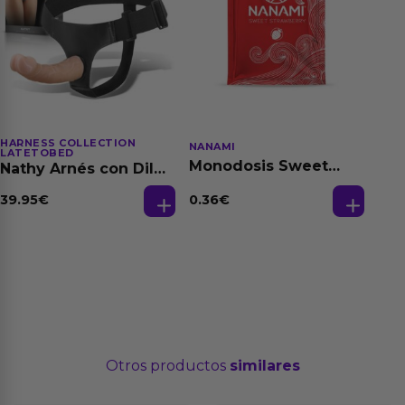
HARNESS COLLECTION
NANAMI
LATETOBED
Monodosis Sweet
Nathy Arnés con Dildo
Strawberry - Fresa
Desmontable
Base Agua 4 ml
0.36
€
39.95
€
Otros productos
similares