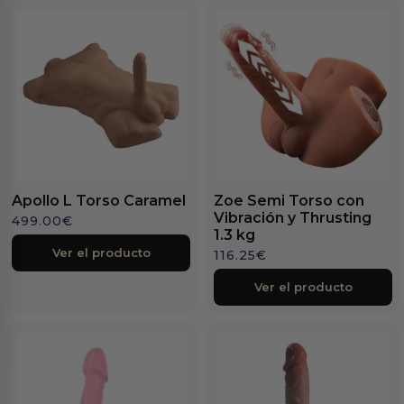
Apollo L Torso Caramel
Zoe Semi Torso con
Vibración y Thrusting
499.00
€
1.3 kg
Ver el producto
116.25
€
Ver el producto