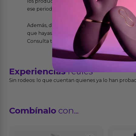
los productos tienen garantía contra defecto
ese periodo pero no por mal uso o uso indeb
Además, dispones de 15 días desde la entreg
que hayas recibido y que simplemente no te 
Consulta todos los detalles en nuestra políti
Experiencias
reales
Sin rodeos: lo que cuentan quienes ya lo han proba
Combínalo
con...