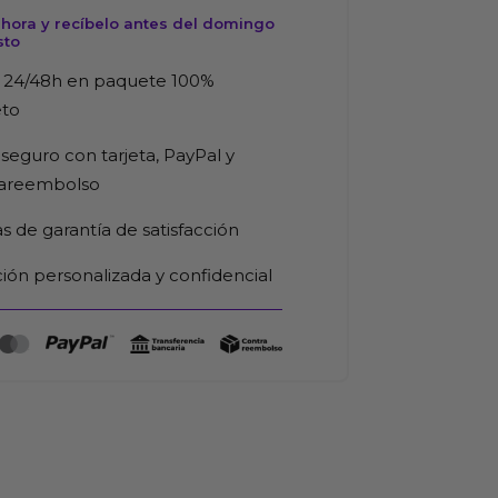
d
hora y recíbelo antes del domingo
sto
 24/48h en paquete 100%
eto
seguro con tarjeta, PayPal y
rareembolso
as de garantía de satisfacción
ión personalizada y confidencial