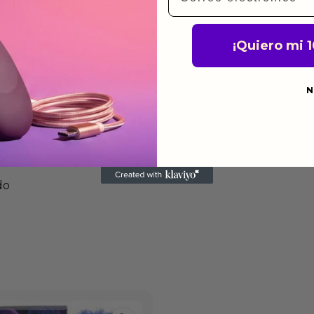
s de fabricación durante
ido.
¡Quiero mi 
a para devolver productos
gusten o no los quieras.
N
ca de devoluciones.
do