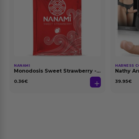
NANAMI
HARNESS C
Monodosis Sweet Strawberry -
Nathy Ar
Fresa Base Agua 4 ml
Desmont
0.36
€
39.95
€