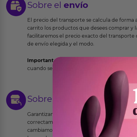
Sobre el
envío
El precio del transporte se calcula de forma
carrito los productos que desees comprar y la
facilitaremos el precio exacto del transport
de envío elegida y el modo.
Importante:
Todos los pedidos son expedidos
cuando se cursen antes de las 13:00 horas y e
Sobre las
devoluciones
Garantizamos que los productos que vende
correctamente y que si tienen algún defecto 
cambiamos sin costo alguno. La ley de 2 años 