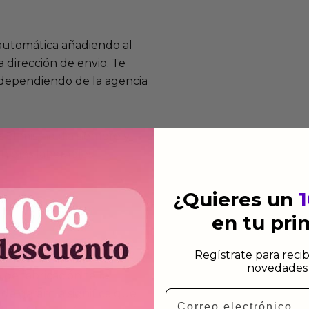
 automática añadiendo al
 dirección de envio. Te
e dependiendo de la agencia
 el mismo dia siempre y
n días laborables.
¿Quieres un
en tu pr
Regístrate para recib
mos funcionan
novedades 
de fabricación te lo
de garantía significa que
Email