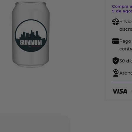
cantida
Compra a
9 de ago
Envío
discr
Pago 
cont
30 dí
Atenc