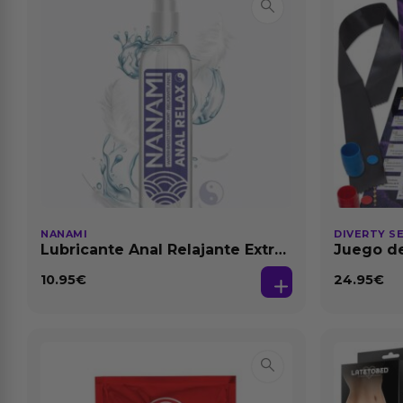
NANAMI
DIVERTY S
Lubricante Anal Relajante Extra
Juego de
Dilatación Base Agua 150 ml
10.95
€
24.95
€