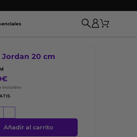
Carrito
r BDSM & Bondage
Abrir Esenciales
senciales
o Jordan 20 cm
M
0
€
 incluídos
ATIS
+
Añadir al carrito