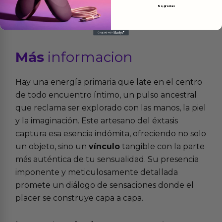
No, gracias
Más
informacion
Hay una energía primaria que late en el centro
de todo encuentro íntimo, un pulso ancestral
que reclama ser explorado con las manos, la piel
y la imaginación. Este artesano del éxtasis
captura esa esencia indómita, ofreciendo no solo
un objeto, sino un
vínculo
tangible con la parte
más auténtica de tu sensualidad. Su presencia
imponente y meticulosamente detallada
promete un diálogo de sensaciones donde el
placer se construye capa a capa.