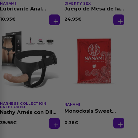
NANAMI
DIVERTY SEX
Lubricante Anal
Juego de Mesa de las
Relajante Extra
Fantasias
Dilatación Base Agua
10.95
€
24.95
€
150 ml
HARNESS COLLECTION
NANAMI
LATETOBED
Monodosis Sweet
Nathy Arnés con Dildo
Strawberry - Fresa
Desmontable
Base Agua 4 ml
0.36
€
39.95
€