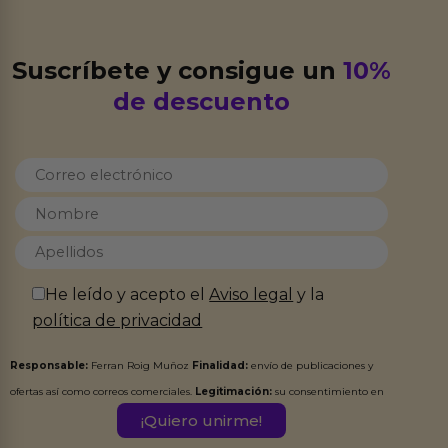
Suscríbete y consigue un
10%
de descuento
He leído y acepto el
Aviso legal
y la
política de privacidad
Responsable:
Ferran Roig Muñoz
Finalidad:
envío de publicaciones y
ofertas así como correos comerciales.
Legitimación:
su consentimiento en
este formulario.
Destinatarios:
Ferran Roig Muñoz. Podrás ejercer tus
Derechos de Acceso, Rectificación, Limitación, Oposición o Supresión de los