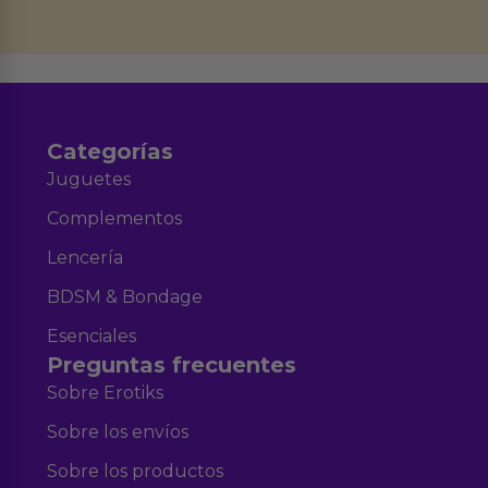
datos en el correo hola@erotiks.es. Para más información consulta nuestro
Aviso legal
Política de Privacidad
y nuestra
.
Categorías
Juguetes
Complementos
Lencería
BDSM & Bondage
Esenciales
Preguntas frecuentes
Sobre Erotiks
Sobre los envíos
Sobre los productos