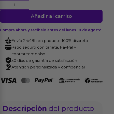
Dildo
-
+
Nature
Añadir al carrito
King
10
Dual
Compra ahora y recíbelo antes del lunes 10 de agosto
Layer
Envío 24/48h en paquete 100% discreto
cantidad
Pago seguro con tarjeta, PayPal y
contrareembolso
30 días de garantía de satisfacción
Atención personalizada y confidencial
Descripción
del producto