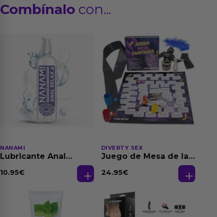
Combínalo
con...
NANAMI
DIVERTY SEX
Lubricante Anal
Juego de Mesa de las
Relajante Extra
Fantasias
Dilatación Base Agua
10.95
€
24.95
€
150 ml