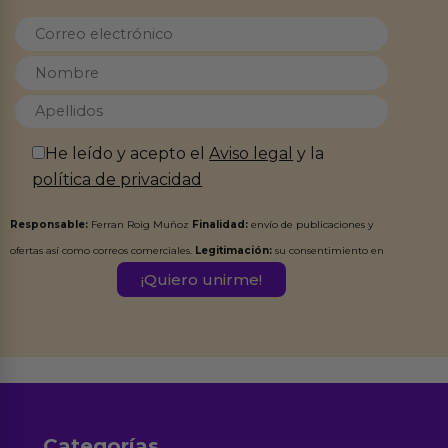
He leído y acepto el
Aviso legal
y la
política de privacidad
Responsable:
Ferran Roig Muñoz
Finalidad:
envío de publicaciones y
ofertas así como correos comerciales.
Legitimación:
su consentimiento en
este formulario.
Destinatarios:
Ferran Roig Muñoz. Podrás ejercer tus
Derechos de Acceso, Rectificación, Limitación, Oposición o Supresión de los
datos en el correo hola@erotiks.es. Para más información consulta nuestro
Aviso legal
Política de Privacidad
y nuestra
.
Categorías