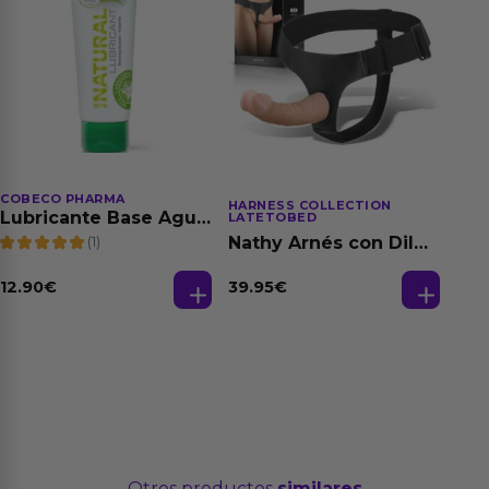
COBECO PHARMA
HARNESS COLLECTION
Lubricante Base Agua
LATETOBED
100% Natural 125 ml
(1)
Nathy Arnés con Dildo
Desmontable
39.95
€
12.90
€
Otros productos
similares