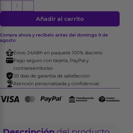
Dildo
-
+
Realista
Añadir al carrito
con
Piel
Deslizante
Compra ahora y recíbelo antes del domingo 9 de
agosto
23.4
cm
Envío 24/48h en paquete 100% discreto
cantidad
Pago seguro con tarjeta, PayPal y
contrareembolso
30 días de garantía de satisfacción
Atención personalizada y confidencial
Descripción
del producto