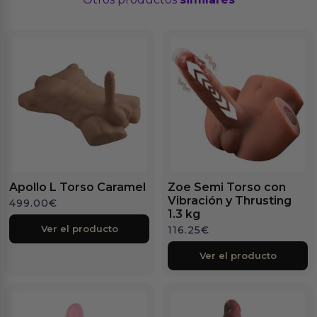
Apollo L Torso Caramel
Zoe Semi Torso con
Vibración y Thrusting
499.00
€
1.3 kg
Ver el producto
116.25
€
Ver el producto