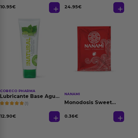
Relajante Extra
Fantasias
Dilatación Base Agua
10.95
€
24.95
€
150 ml
COBECO PHARMA
NANAMI
Lubricante Base Agua
100% Natural 125 ml
Monodosis Sweet
(1)
Strawberry - Fresa
Base Agua 4 ml
12.90
€
0.36
€