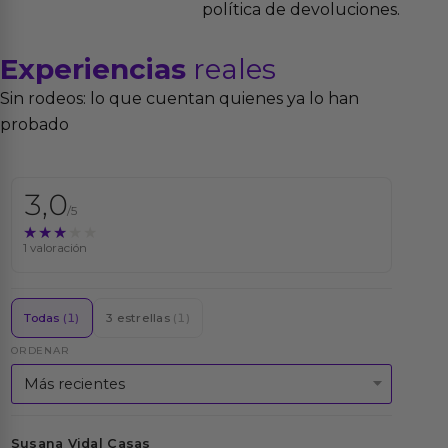
política de devoluciones.
Experiencias
reales
Sin rodeos: lo que cuentan quienes ya lo han
probado
3,0
/5
★★★★★
★★★★★
1 valoración
Todas
(1)
3 estrellas
(1)
ORDENAR
Susana Vidal Casas