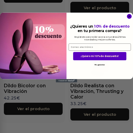
Ver el producto
¿Quieres un
10% de descuento
en tu primera compra?
Regístrate para recibir acceso a nuestras últimas
novedades y mejores ofertas.
Email
¡Quiero mi 10% de descuento!
No, gracias
Dildo Bicolor con
Dildo Realista con
Vibración
Vibración, Thrusting y
Calor
42.25
€
33.25
€
Ver el producto
Ver el producto