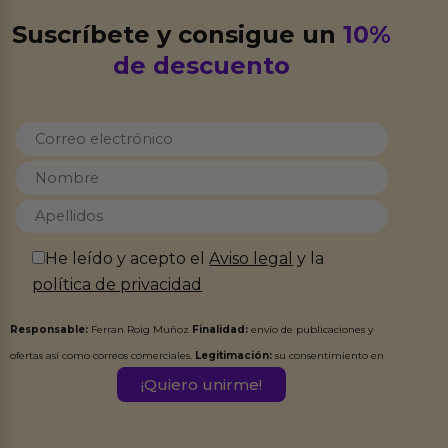
Suscríbete y consigue un
10%
de descuento
He leído y acepto el
Aviso legal
y la
política de privacidad
Responsable:
Ferran Roig Muñoz
Finalidad:
envío de publicaciones y
ofertas así como correos comerciales.
Legitimación:
su consentimiento en
este formulario.
Destinatarios:
Ferran Roig Muñoz. Podrás ejercer tus
Derechos de Acceso, Rectificación, Limitación, Oposición o Supresión de los
datos en el correo hola@erotiks.es. Para más información consulta nuestro