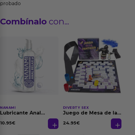
probado
Combínalo
con...
NANAMI
DIVERTY SEX
Lubricante Anal
Juego de Mesa de las
Relajante Extra
Fantasias
Dilatación Base Agua
10.95
€
24.95
€
150 ml