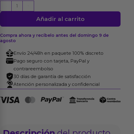
Dildo
-
+
Shadow
Añadir al carrito
22
x
4.5
Compra ahora y recíbelo antes del domingo 9 de
agosto
cm
Natural
Envío 24/48h en paquete 100% discreto
cantidad
Pago seguro con tarjeta, PayPal y
contrareembolso
30 días de garantía de satisfacción
Atención personalizada y confidencial
Descripción
del producto