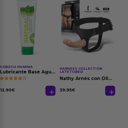
COBECO PHARMA
HARNESS COLLECTION
Lubricante Base Agua
LATETOBED
100% Natural 125 ml
(1)
Nathy Arnés con Dildo
Desmontable
39.95
€
12.90
€