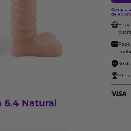
Me
Compra ah
N7
de agost
T-
Envío
Skin
discr
6.4
Natural
Pago 
cantida
cont
30 dí
Atenc
 6.4 Natural