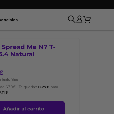
Carrito
r BDSM & Bondage
Abrir Esenciales
senciales
o Spread Me N7 T-
6.4 Natural
€
 incluídos
sde
6.30
€
·
Te quedan
8.27
€
para
ATIS
Añadir al carrito