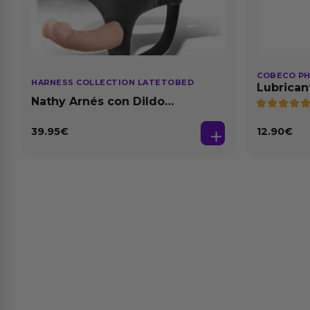
COBECO P
HARNESS COLLECTION LATETOBED
Lubrican
Natural 1
Nathy Arnés con Dildo
Desmontable
39.95
€
12.90
€