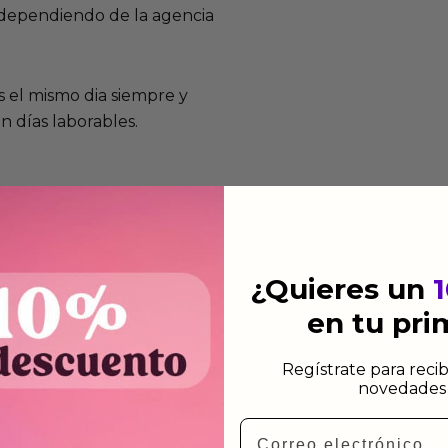
e dependiendo de la agencia
 el mismo dia siempre y
n días laborables.
mos funcionan
¿Quieres un
de fabricación te lo
en tu pr
de garantía significa que
s de fabricación durante
Regístrate para recib
ido.
novedades 
Email
a para devolver productos