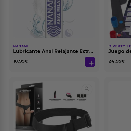
NANAMI
DIVERTY S
Lubricante Anal Relajante Extra
Juego de
Dilatación Base Agua 150 ml
10.95
€
24.95
€