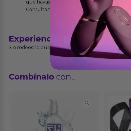
que hayas recibido y que simplemente no te 
Consulta todos los detalles en nuestra políti
Experiencias
reales
Sin rodeos: lo que cuentan quienes ya lo han proba
Combínalo
con...