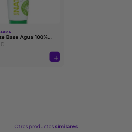
HARMA
te Base Agua 100%
25 ml
(1)
Otros productos
similares