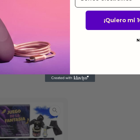
gusten o no los quieras.
ca de devoluciones.
¡Quiero mi 
N
do