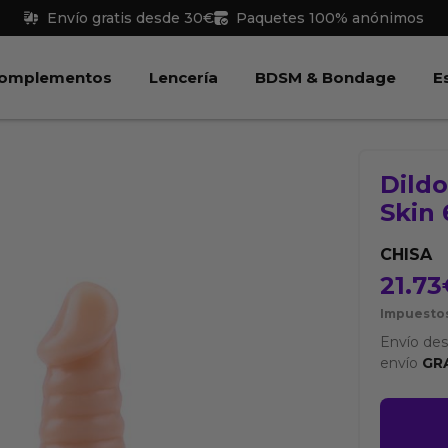
Envío gratis desde 30€
Paquetes 100% anónimos
 Juguetes
Abrir Complementos
Abrir Lencería
Abri
omplementos
Lencería
BDSM & Bondage
E
Dild
Skin 
CHISA
21.73
Impuestos
Envío de
envío
GR
Dildo
Spread