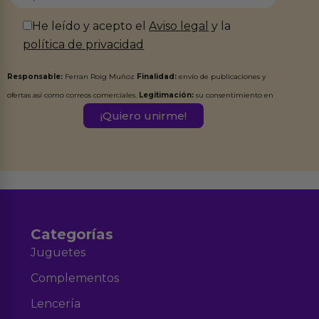
He leído y acepto el
Aviso legal
y la
política de privacidad
Responsable:
Ferran Roig Muñoz
Finalidad:
envío de publicaciones y
ofertas así como correos comerciales.
Legitimación:
su consentimiento en
este formulario.
Destinatarios:
Ferran Roig Muñoz. Podrás ejercer tus
Derechos de Acceso, Rectificación, Limitación, Oposición o Supresión de los
datos en el correo hola@erotiks.es. Para más información consulta nuestro
Aviso legal
Política de Privacidad
y nuestra
.
Categorías
Juguetes
Complementos
Lencería