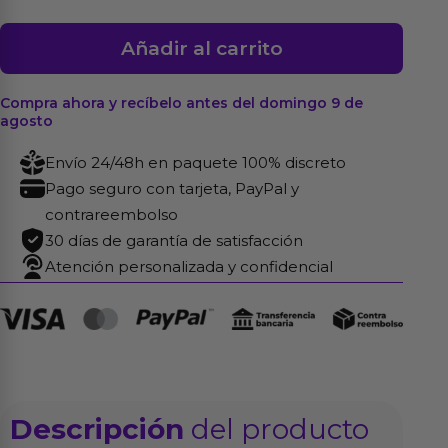
Dildo
Añadir al carrito
Spread
Me
Compra ahora y recíbelo antes del domingo 9 de
N8
agosto
T-
Envío 24/48h en paquete 100% discreto
Skin
Pago seguro con tarjeta, PayPal y
4.7
contrareembolso
Natural
30 días de garantía de satisfacción
cantidad
Atención personalizada y confidencial
Descripción
del producto