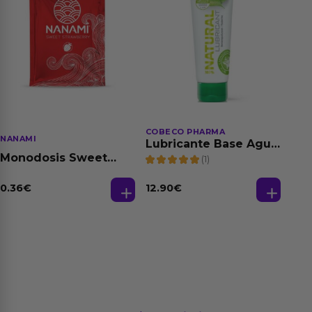
COBECO PHARMA
NANAMI
Lubricante Base Agua
100% Natural 125 ml
Monodosis Sweet
(1)
Strawberry - Fresa
Base Agua 4 ml
0.36
€
12.90
€