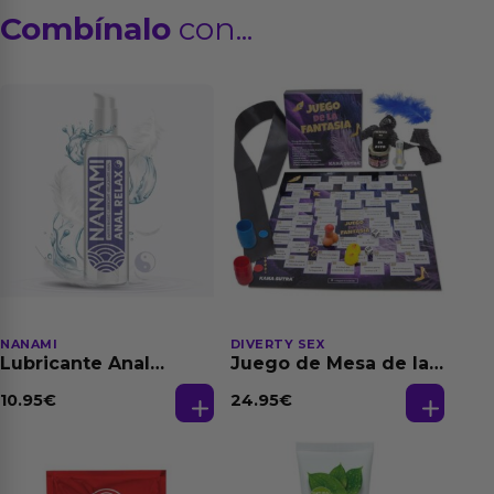
Combínalo
con...
NANAMI
DIVERTY SEX
Lubricante Anal
Juego de Mesa de las
Relajante Extra
Fantasias
Dilatación Base Agua
10.95
€
24.95
€
150 ml