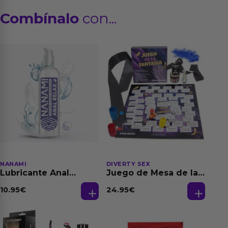
Combínalo
con...
NANAMI
DIVERTY SEX
Lubricante Anal
Juego de Mesa de las
Relajante Extra
Fantasias
Dilatación Base Agua
10.95
€
24.95
€
150 ml