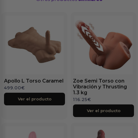
Apollo L Torso Caramel
Zoe Semi Torso con
Vibración y Thrusting
499.00
€
1.3 kg
Ver el producto
116.25
€
Ver el producto