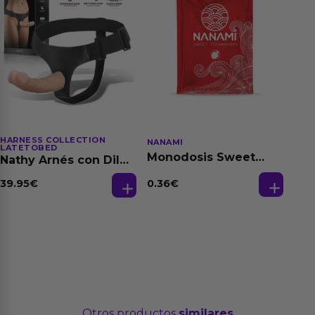
HARNESS COLLECTION
NANAMI
LATETOBED
Monodosis Sweet
Nathy Arnés con Dildo
Strawberry - Fresa
Desmontable
Base Agua 4 ml
0.36
€
39.95
€
Otros productos
similares