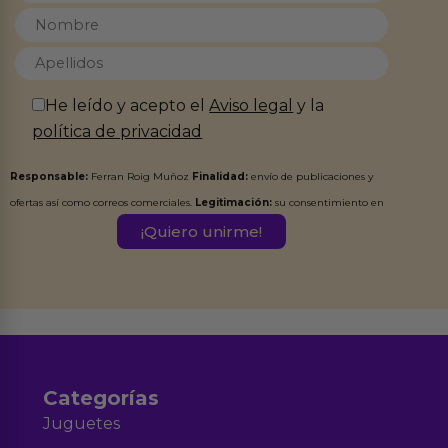
He leído y acepto el
Aviso legal
y la
política de privacidad
Responsable:
Ferran Roig Muñoz
Finalidad:
envío de publicaciones y
ofertas así como correos comerciales.
Legitimación:
su consentimiento en
este formulario.
Destinatarios:
Ferran Roig Muñoz. Podrás ejercer tus
Derechos de Acceso, Rectificación, Limitación, Oposición o Supresión de los
datos en el correo hola@erotiks.es. Para más información consulta nuestro
Aviso legal
Política de Privacidad
y nuestra
.
Categorías
Juguetes