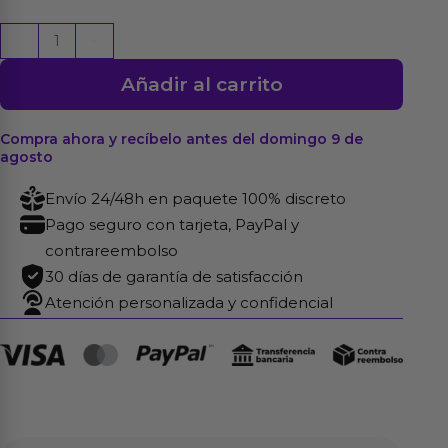
Dildo
-
+
The
Añadir al carrito
Ultra
Soft
Double
Compra ahora y recíbelo antes del domingo 9 de
agosto
6.25
Natural
Envío 24/48h en paquete 100% discreto
cantidad
Pago seguro con tarjeta, PayPal y
contrareembolso
30 días de garantía de satisfacción
Atención personalizada y confidencial