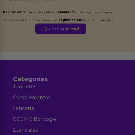
Responsable:
Ferran Roig Muñoz
Finalidad:
envío de publicaciones y
ofertas así como correos comerciales.
Legitimación:
su consentimiento en
este formulario.
Destinatarios:
Ferran Roig Muñoz. Podrás ejercer tus
Derechos de Acceso, Rectificación, Limitación, Oposición o Supresión de los
datos en el correo hola@erotiks.es. Para más información consulta nuestro
Aviso legal
Política de Privacidad
y nuestra
.
Categorías
Juguetes
Complementos
Lencería
BDSM & Bondage
Esenciales