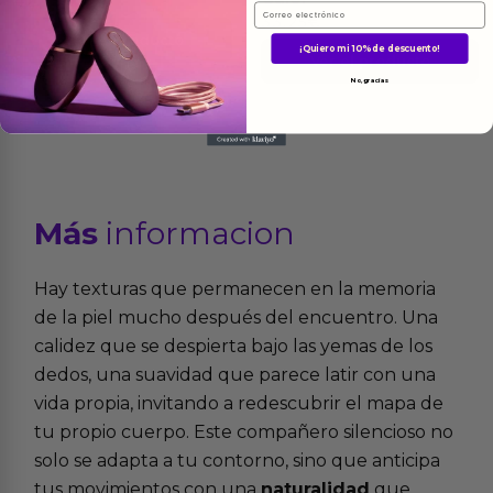
42.25
€
Email
33.25
€
Ver el producto
¡Quiero mi 10% de descuento!
Ver el producto
No, gracias
Más
informacion
Hay texturas que permanecen en la memoria
de la piel mucho después del encuentro. Una
calidez que se despierta bajo las yemas de los
dedos, una suavidad que parece latir con una
vida propia, invitando a redescubrir el mapa de
tu propio cuerpo. Este compañero silencioso no
solo se adapta a tu contorno, sino que anticipa
tus movimientos con una
naturalidad
que