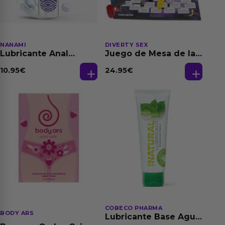
NANAMI
DIVERTY SEX
Lubricante Anal
Juego de Mesa de las
Relajante Extra
Fantasias
Dilatación Base Agua
10.95
€
24.95
€
150 ml
COBECO PHARMA
BODY ARS
Lubricante Base Agua
100% Natural 125 ml