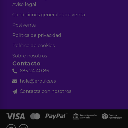
Aviso legal
Condiciones generales de venta
Postventa
Política de privacidad
Política de cookies
Sobre nosotros
Contacto
685 24 40 86
hola@erotiks.es
Contacta con nosotros
F
I