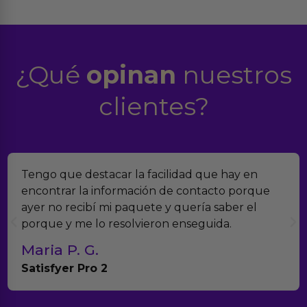
¿Qué
opinan
nuestros
clientes?
y en
Encontramos Erotiks a través de Google y
porque
verdad es que nos han sorprendido. Tien
r el
muchísimos productos y han sido super 
con el seguimiento del pedido.
Teresa y Diego
Anna Huevo Vibrador