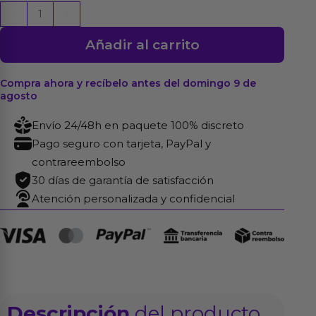
Dildo
-
+
The
Añadir al carrito
Ultra
Soft
Dude
Compra ahora y recíbelo antes del domingo 9 de
agosto
con
Vibración
Envío 24/48h en paquete 100% discreto
7.5
Pago seguro con tarjeta, PayPal y
Natural
contrareembolso
cantidad
30 días de garantía de satisfacción
Atención personalizada y confidencial
Descripción
del producto