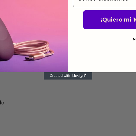
de fabricación te lo
de garantía significa que
¡Quiero mi 
s de fabricación durante
ido.
N
a para devolver productos
gusten o no los quieras.
ca de devoluciones.
do