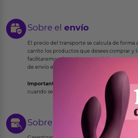
Sobre el
envío
El precio del transporte se calcula de forma
carrito los productos que desees comprar y la
facilitaremos el precio exacto del transport
de envío elegida y el modo.
Importante:
Todos los pedidos son expedidos
cuando se cursen antes de las 13:00 horas y e
Sobre las
devoluciones
Garantizamos que los productos que vende