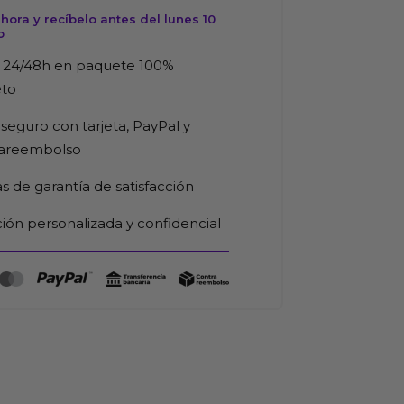
d
ora y recíbelo antes del lunes 10
o
 24/48h en paquete 100%
eto
seguro con tarjeta, PayPal y
rareembolso
as de garantía de satisfacción
ión personalizada y confidencial