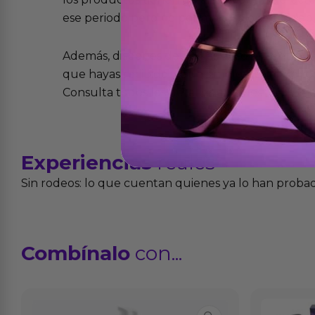
ese periodo pero no por mal uso o uso indeb
Además, dispones de 15 días desde la entreg
que hayas recibido y que simplemente no te 
Consulta todos los detalles en nuestra políti
Experiencias
reales
Sin rodeos: lo que cuentan quienes ya lo han proba
Combínalo
con...