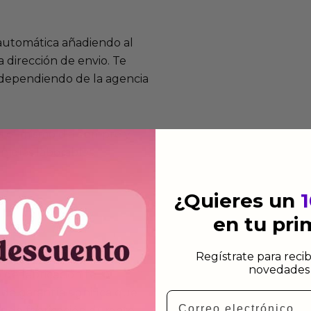
 automática añadiendo al
 dirección de envio. Te
e dependiendo de la agencia
 el mismo dia siempre y
n días laborables.
¿Quieres un
en tu pr
mos funcionan
Regístrate para recib
novedades 
de fabricación te lo
de garantía significa que
Email
s de fabricación durante