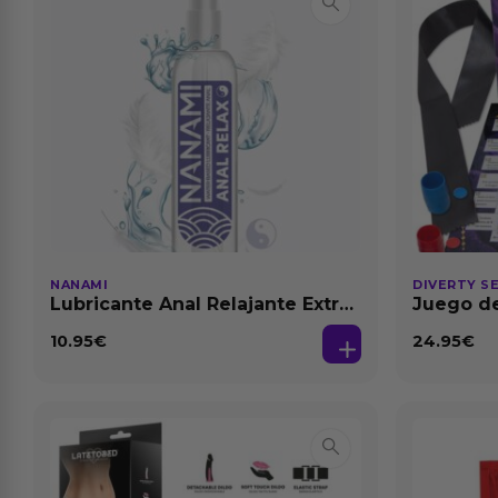
NANAMI
DIVERTY S
Lubricante Anal Relajante Extra
Juego de
Dilatación Base Agua 150 ml
10.95
€
24.95
€