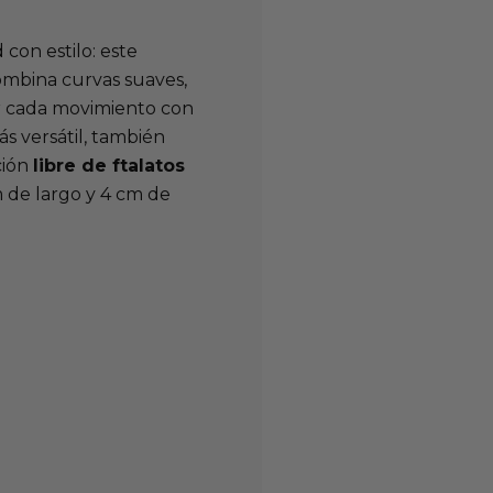
con estilo: este
ombina curvas suaves,
r cada movimiento con
s versátil, también
ción
libre de ftalatos
 de largo y 4 cm de