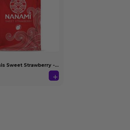
s Sweet Strawberry -
se Agua 4 ml