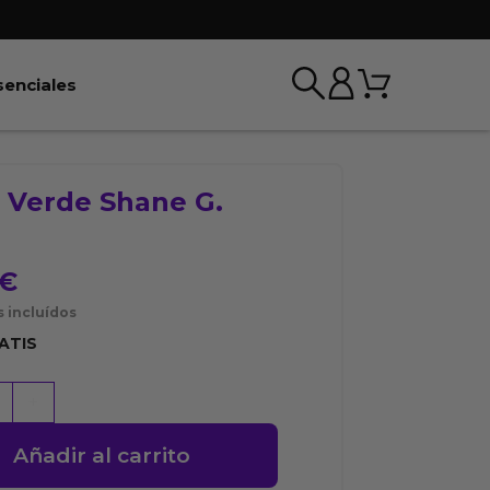
Carrito
r BDSM & Bondage
Abrir Esenciales
senciales
o Verde Shane G.
€
 incluídos
ATIS
+
Añadir al carrito