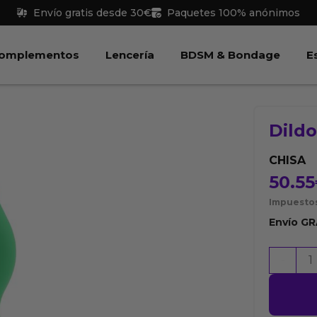
Envío gratis desde 30€
Paquetes 100% anónimos
 Juguetes
Abrir Complementos
Abrir Lencería
Abri
omplementos
Lencería
BDSM & Bondage
E
Dild
CHISA
50.55
Impuestos
Envío
GR
Dildo
-
Verde
Shane
G.