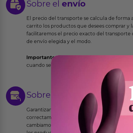
Sobre el
envío
El precio del transporte se calcula de forma
carrito los productos que desees comprar y la
facilitaremos el precio exacto del transport
de envío elegida y el modo.
Importante:
Todos los pedidos son expedidos
cuando se cursen antes de las 13:00 horas y e
Sobre las
devoluciones
Garantizamos que los productos que vende
correctamente y que si tienen algún defecto 
cambiamos sin costo alguno. La ley de 2 años 
los productos tienen garantía contra defecto