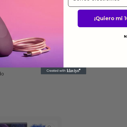
ido.
¡Quiero mi 
a para devolver productos
gusten o no los quieras.
N
ca de devoluciones.
do