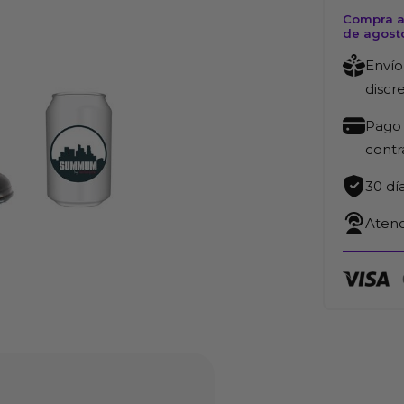
cantida
Compra a
de agost
Envío
discr
Pago 
cont
30 dí
Atenc