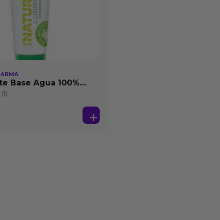
HARMA
te Base Agua 100%
25 ml
(1)