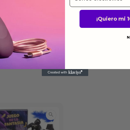
a para devolver productos
gusten o no los quieras.
¡Quiero mi 
ca de devoluciones.
N
do