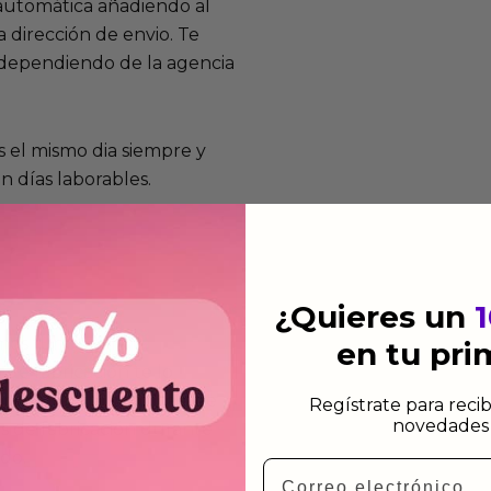
 automática añadiendo al
 dirección de envio. Te
e dependiendo de la agencia
 el mismo dia siempre y
n días laborables.
¿Quieres un
mos funcionan
en tu pr
de fabricación te lo
de garantía significa que
Regístrate para recib
novedades 
s de fabricación durante
ido.
Email