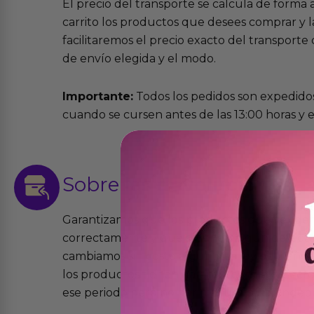
El precio del transporte se calcula de forma
carrito los productos que desees comprar y la
facilitaremos el precio exacto del transport
de envío elegida y el modo.
Importante:
Todos los pedidos son expedidos
cuando se cursen antes de las 13:00 horas y e
Sobre las
devoluciones
Garantizamos que los productos que vende
correctamente y que si tienen algún defecto 
cambiamos sin costo alguno. La ley de 2 años 
los productos tienen garantía contra defecto
ese periodo pero no por mal uso o uso indeb