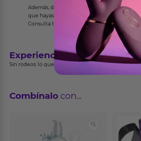
Además, dispones de 15 días desde la entreg
que hayas recibido y que simplemente no te 
Consulta todos los detalles en nuestra políti
Experiencias
reales
Sin rodeos: lo que cuentan quienes ya lo han proba
Combínalo
con...