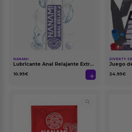
NANAMI
DIVERTY S
Lubricante Anal Relajante Extra
Juego de
Dilatación Base Agua 150 ml
10.95
€
24.95
€