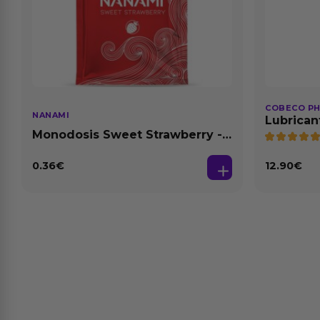
COBECO P
NANAMI
Lubrican
Natural 1
Monodosis Sweet Strawberry -
Fresa Base Agua 4 ml
0.36
€
12.90
€