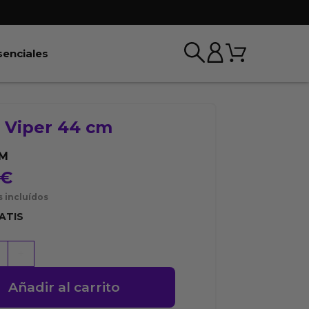
Carrito
r BDSM & Bondage
Abrir Esenciales
senciales
o Viper 44 cm
M
€
 incluídos
ATIS
+
Añadir al carrito