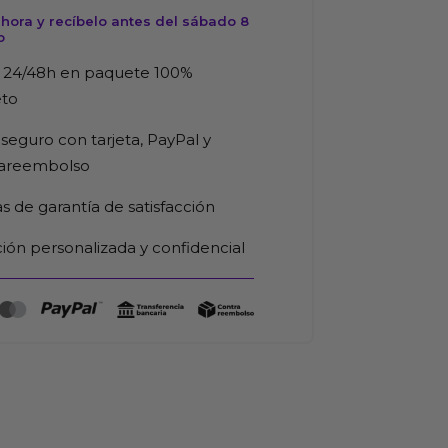
d
hora y recíbelo antes del sábado 8
o
 24/48h en paquete 100%
eto
seguro con tarjeta, PayPal y
rareembolso
as de garantía de satisfacción
ión personalizada y confidencial