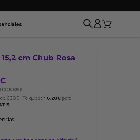
Carrito
r BDSM & Bondage
Abrir Esenciales
senciales
o 15,2 cm Chub Rosa
€
 incluídos
sde
6.30
€
·
Te quedan
6.28
€
para
ATIS
tencias
hora y recíbelo antes del sábado 8