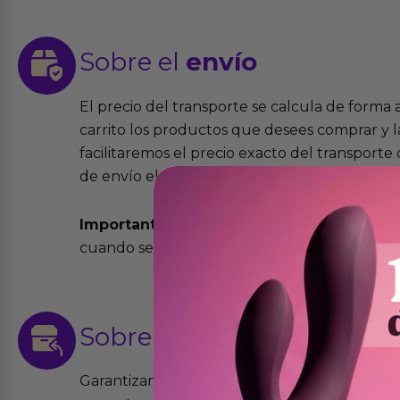
Sobre el
envío
El precio del transporte se calcula de forma
carrito los productos que desees comprar y la
facilitaremos el precio exacto del transport
de envío elegida y el modo.
Importante:
Todos los pedidos son expedidos
cuando se cursen antes de las 13:00 horas y e
Sobre las
devoluciones
Garantizamos que los productos que vende