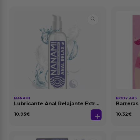
NANAMI
BODY ARS
Lubricante Anal Relajante Extra
Barreras
Dilatación Base Agua 150 ml
10.95
€
10.32
€