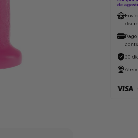
de agost
Envío
discr
Pago 
cont
30 dí
Atenc