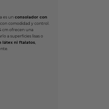
sa es un
consolador con
con comodidad y control.
,4 cm ofrecen una
lo a superficies lisas o
n látex ni ftalatos
,
ente.