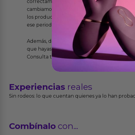
correctamente y que si tienen algún defecto 
cambiamos sin costo alguno. La ley de 2 años 
los productos tienen garantía contra defecto
ese periodo pero no por mal uso o uso indeb
Además, dispones de 15 días desde la entreg
que hayas recibido y que simplemente no te 
Consulta todos los detalles en nuestra políti
Experiencias
reales
Sin rodeos: lo que cuentan quienes ya lo han proba
Combínalo
con...