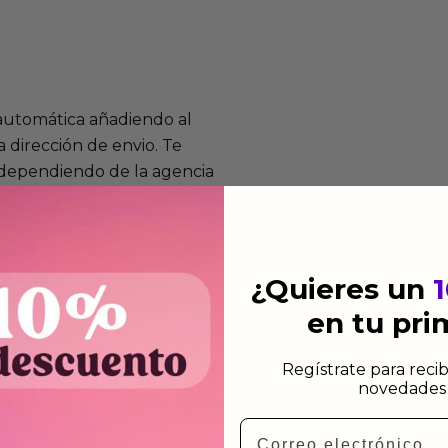
 automática añadiendo al
 dirección de envio. Te
e dependiendo de la agencia
 el mismo dia siempre y
n días laborables.
¿Quieres un
en tu pr
Regístrate para recib
novedades 
Email
mos funcionan