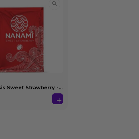
s Sweet Strawberry -
se Agua 4 ml