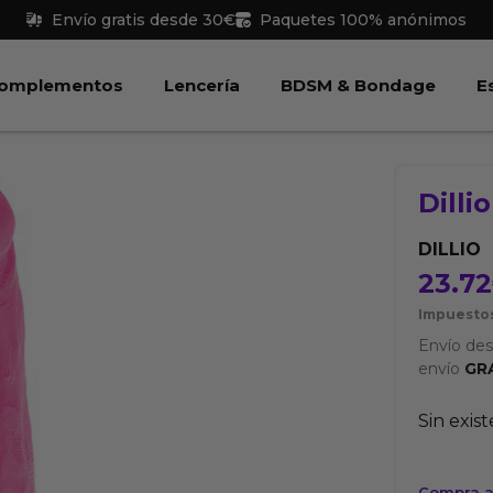
Envío gratis desde 30€
Paquetes 100% anónimos
 Juguetes
Abrir Complementos
Abrir Lencería
Abri
omplementos
Lencería
BDSM & Bondage
E
Dilli
DILLIO
23.72
Impuestos
Envío de
envío
GR
Sin exis
Compra a