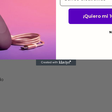
de fabricación te lo
de garantía significa que
s de fabricación durante
¡Quiero mi 
ido.
N
a para devolver productos
gusten o no los quieras.
ca de devoluciones.
do