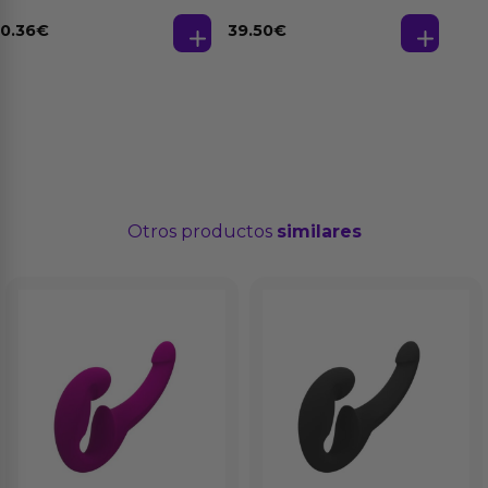
Strawberry - Fresa
Silicona Líquida
Base Agua 4 ml
Natural
0.36
€
39.50
€
Otros productos
similares