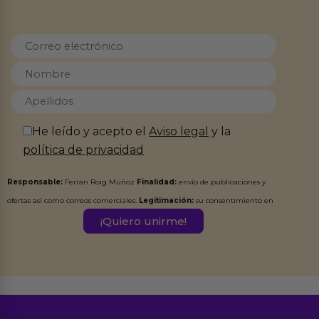
He leído y acepto el
Aviso legal
y la
política de privacidad
Responsable:
Ferran Roig Muñoz
Finalidad:
envío de publicaciones y
ofertas así como correos comerciales.
Legitimación:
su consentimiento en
este formulario.
Destinatarios:
Ferran Roig Muñoz. Podrás ejercer tus
Derechos de Acceso, Rectificación, Limitación, Oposición o Supresión de los
datos en el correo hola@erotiks.es. Para más información consulta nuestro
Aviso legal
Política de Privacidad
y nuestra
.