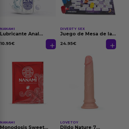
NANAMI
DIVERTY SEX
Lubricante Anal
Juego de Mesa de las
Relajante Extra
Fantasias
Dilatación Base Agua
10.95
€
24.95
€
150 ml
NANAMI
LOVETOY
Monodosis Sweet
Dildo Nature 7