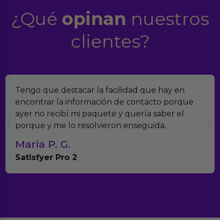
¿Qué
opinan
nuestros
clientes?
hay en
Encontramos Erotiks a través de Google
o porque
verdad es que nos han sorprendido. Ti
ber el
muchísimos productos y han sido super
.
con el seguimiento del pedido.
Teresa y Diego
Anna Huevo Vibrador