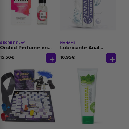
SECRET PLAY
NANAMI
Orchid Perfume en
Lubricante Anal
Aceite con
Relajante Extra
Feromonas 20 ml
Dilatación Base Agua
15.50
€
10.95
€
150 ml