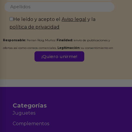
He leído y acepto el
Aviso legal
y la
política de privacidad
Responsable:
Ferran Roig Muñoz
Finalidad:
envío de publicaciones y
ofertas así como correos comerciales.
Legitimación:
su consentimiento en
este formulario.
Destinatarios:
Ferran Roig Muñoz. Podrás ejercer tus
Derechos de Acceso, Rectificación, Limitación, Oposición o Supresión de los
datos en el correo hola@erotiks.es. Para más información consulta nuestro
Aviso legal
Política de Privacidad
y nuestra
.
Categorías
Juguetes
Complementos