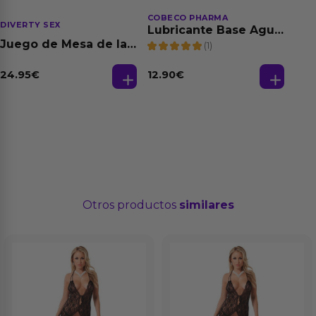
COBECO PHARMA
DIVERTY SEX
Lubricante Base Agua
100% Natural 125 ml
Juego de Mesa de las
(1)
Fantasias
24.95
€
12.90
€
Otros productos
similares