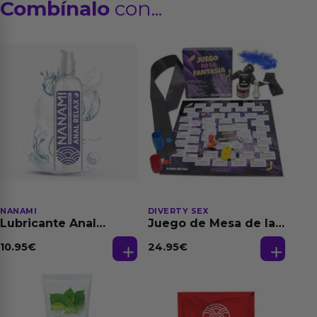
Combínalo
con...
NANAMI
DIVERTY SEX
Lubricante Anal
Juego de Mesa de las
Relajante Extra
Fantasias
Dilatación Base Agua
10.95
€
24.95
€
150 ml