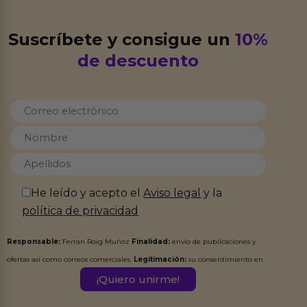
Suscríbete y consigue un
10%
de descuento
He leído y acepto el
Aviso legal
y la
política de privacidad
Responsable:
Ferran Roig Muñoz
Finalidad:
envío de publicaciones y
ofertas así como correos comerciales.
Legitimación:
su consentimiento en
este formulario.
Destinatarios:
Ferran Roig Muñoz. Podrás ejercer tus
Derechos de Acceso, Rectificación, Limitación, Oposición o Supresión de los