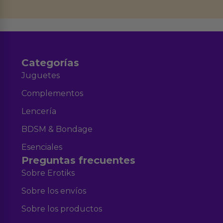
datos en el correo hola@erotiks.es. Para más información consulta nuestro
Aviso legal
Política de Privacidad
y nuestra
.
Categorías
Juguetes
Complementos
Lencería
BDSM & Bondage
Esenciales
Preguntas frecuentes
Sobre Erotiks
Sobre los envíos
Sobre los productos