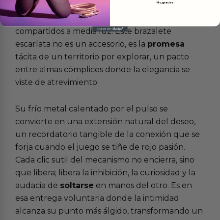
No, gracias
susurro de acero y seda que habla de
confianzas profundas y de secretos
compartidos a media luz. Este brazalete
escarlata no es un accesorio, es la
promesa
tácita de un territorio por explorar, un pacto
entre almas cómplices donde la elegancia se
viste de atrevimiento.
Su frío metal calentado por el pulso se
convierte en una extensión natural del deseo,
un recordatorio tangible de la conexión que se
forja cuando el juego se tiñe de rojo pasión.
Cada clic sutil del mecanismo no encierra, sino
que libera; libera la inhibición, la curiosidad y la
audacia de
soltarse
en manos del otro. Es en
esa entrega voluntaria donde la intimidad
alcanza su punto más álgido, transformando un