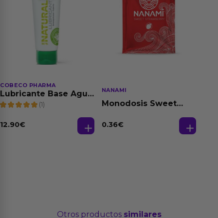
COBECO PHARMA
NANAMI
Lubricante Base Agua
100% Natural 125 ml
Monodosis Sweet
(1)
Strawberry - Fresa
Base Agua 4 ml
12.90
€
0.36
€
Otros productos
similares