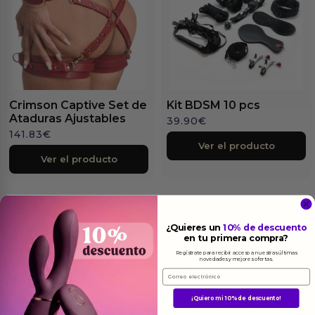
Crimson Captive Set de
Kit BDSM 10 pcs
Ataduras Ajustables
39.90
€
141.83
€
Ver el producto
Ver el producto
¿Quieres un
10% de descuento
en tu primera compra?
Regístrate para recibir acceso a nuestras últimas
novedades y mejores ofertas.
Más
informacion
Email
¡Quiero mi 10% de descuento!
Hay un lenguaje que se escribe con la piel, un