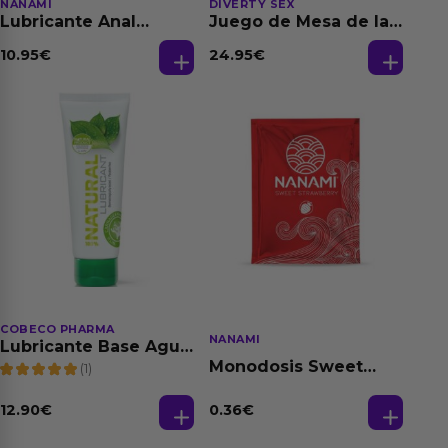
NANAMI
DIVERTY SEX
Lubricante Anal
Juego de Mesa de las
Relajante Extra
Fantasias
Dilatación Base Agua
10.95
€
24.95
€
150 ml
COBECO PHARMA
NANAMI
Lubricante Base Agua
100% Natural 125 ml
Monodosis Sweet
(1)
Strawberry - Fresa
Base Agua 4 ml
12.90
€
0.36
€