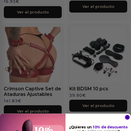
16.93
€
Ver el producto
Ver el producto
Crimson Captive Set de
Kit BDSM 10 pcs
Ataduras Ajustables
39.90
€
141.83
€
Ver el producto
Ver el producto
¿Quieres un
10% de descuento