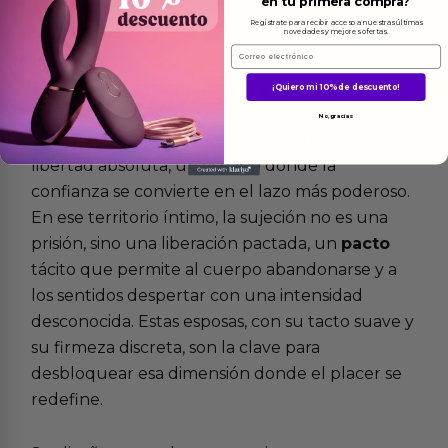
en tu primera compra?
Regístrate para recibir acceso a nuestras últimas
novedades y mejores ofertas.
Email
Más
informacion
¡Quiero mi 10% de descuento!
No, gracias
Hay una delgada línea entre la contención y la
libertad absoluta, un espacio donde la
confianza se convierte en el lazo más poderoso.
En ese territorio íntimo, la sujeción no es una
prisión, sino una liberación pactada, un
pacto
tácito que permite al cuerpo abandonarse y a
los sentidos despertar con una intensidad
desconocida. Estas esposas, con su tacto suave y
su firmeza discreta, son la clave para
desbloquear esa dimensión donde el placer se
redefine.