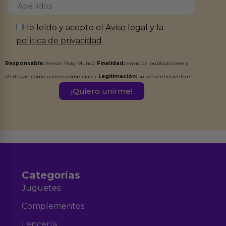
He leído y acepto el
Aviso legal
y la
política de privacidad
Responsable:
Ferran Roig Muñoz
Finalidad:
envío de publicaciones y
ofertas así como correos comerciales.
Legitimación:
su consentimiento en
este formulario.
Destinatarios:
Ferran Roig Muñoz. Podrás ejercer tus
Derechos de Acceso, Rectificación, Limitación, Oposición o Supresión de los
datos en el correo hola@erotiks.es. Para más información consulta nuestro
Aviso legal
Política de Privacidad
y nuestra
.
Categorías
Juguetes
Complementos
Lencería