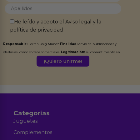
He leído y acepto el
Aviso legal
y la
política de privacidad
Responsable:
Ferran Roig Muñoz
Finalidad:
envío de publicaciones y
ofertas así como correos comerciales.
Legitimación:
su consentimiento en
este formulario.
Destinatarios:
Ferran Roig Muñoz. Podrás ejercer tus
Derechos de Acceso, Rectificación, Limitación, Oposición o Supresión de los
datos en el correo hola@erotiks.es. Para más información consulta nuestro
Aviso legal
Política de Privacidad
y nuestra
.
Categorías
Juguetes
Complementos