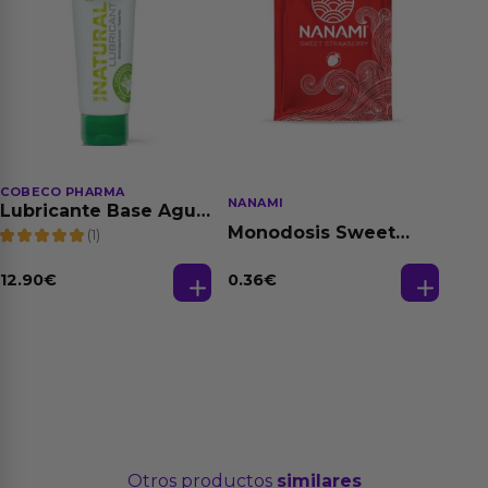
COBECO PHARMA
NANAMI
Lubricante Base Agua
100% Natural 125 ml
Monodosis Sweet
(1)
Strawberry - Fresa
Base Agua 4 ml
12.90
€
0.36
€
Otros productos
similares