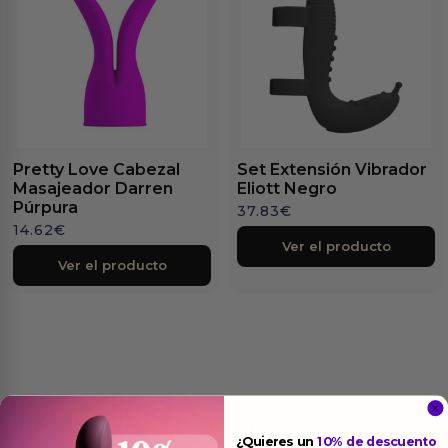
Pretty Love Cabezal
Set Extensión Vibrador
Masajeador Darren
Eliott Negro
Púrpura
37.83
€
14.62
€
Ver el producto
Ver el producto
Más
informacion
¿Quieres un
10% de descuento