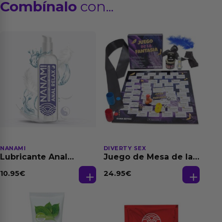
Combínalo
con...
NANAMI
DIVERTY SEX
Lubricante Anal
Juego de Mesa de las
Relajante Extra
Fantasias
Dilatación Base Agua
10.95
€
24.95
€
150 ml