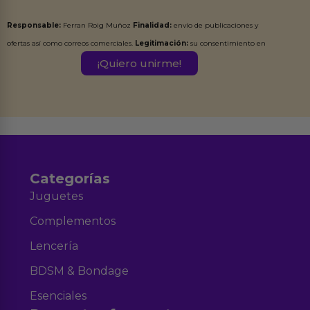
Responsable:
Ferran Roig Muñoz
Finalidad:
envío de publicaciones y
ofertas así como correos comerciales.
Legitimación:
su consentimiento en
este formulario.
Destinatarios:
Ferran Roig Muñoz. Podrás ejercer tus
Derechos de Acceso, Rectificación, Limitación, Oposición o Supresión de los
datos en el correo hola@erotiks.es. Para más información consulta nuestro
Aviso legal
Política de Privacidad
y nuestra
.
Categorías
Juguetes
Complementos
Lencería
BDSM & Bondage
Esenciales