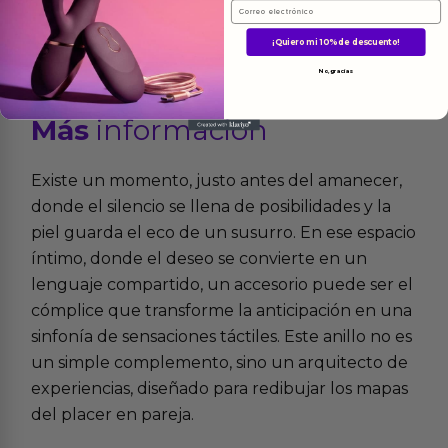
Email
¡Quiero mi 10% de descuento!
No, gracias
Más
informacion
Existe un momento, justo antes del amanecer,
donde el silencio se llena de posibilidades y la
piel guarda el eco de un susurro. En ese espacio
íntimo, donde el deseo se convierte en un
lenguaje compartido, un accesorio puede ser el
cómplice que transforme la anticipación en una
sinfonía de sensaciones táctiles. Este anillo no es
un simple complemento, sino un arquitecto de
experiencias, diseñado para redibujar los mapas
del placer en pareja.