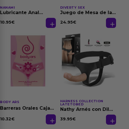
NANAMI
DIVERTY SEX
Lubricante Anal
Juego de Mesa de las
Relajante Extra
Fantasias
Dilatación Base Agua
10.95
€
24.95
€
150 ml
HARNESS COLLECTION
BODY ARS
LATETOBED
Barreras Orales Caja
Nathy Arnés con Dildo
de 3 Ud
Desmontable
10.32
€
39.95
€