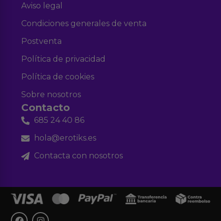
Aviso legal
Condiciones generales de venta
Postventa
Política de privacidad
Política de cookies
Sobre nosotros
Contacto
685 24 40 86
hola@erotiks.es
Contacta con nosotros
F
I