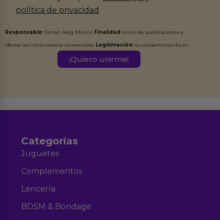
política de privacidad
Responsable:
Ferran Roig Muñoz
Finalidad:
envío de publicaciones y
ofertas así como correos comerciales.
Legitimación:
su consentimiento en
este formulario.
Destinatarios:
Ferran Roig Muñoz. Podrás ejercer tus
Derechos de Acceso, Rectificación, Limitación, Oposición o Supresión de los
datos en el correo hola@erotiks.es. Para más información consulta nuestro
Aviso legal
Política de Privacidad
y nuestra
.
Categorías
Juguetes
Complementos
Lencería
BDSM & Bondage