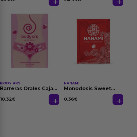
150 ml
BODY ARS
NANAMI
Barreras Orales Caja
Monodosis Sweet
de 3 Ud
Strawberry - Fresa
Base Agua 4 ml
10.32
€
0.36
€