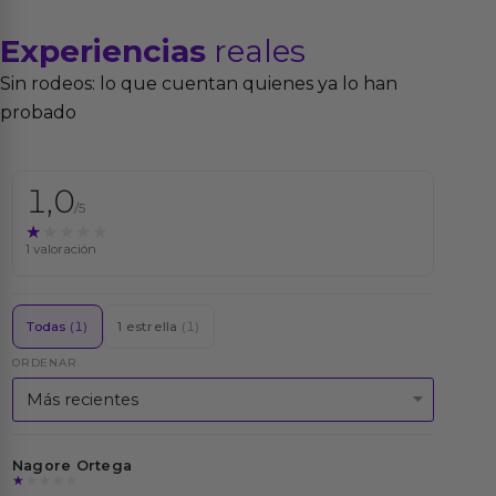
Experiencias
reales
Sin rodeos: lo que cuentan quienes ya lo han
probado
1,0
/5
★★★★★
★★★★★
1 valoración
Todas
(1)
1 estrella
(1)
ORDENAR
Nagore Ortega
★★★★★
★★★★★