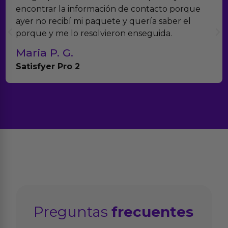
ón de contacto porque
verdad es que nos han so
e y quería saber el
muchísimos productos y h
ron enseguida.
con el seguimiento del p
Teresa y Diego
Anna Huevo Vibrador
Preguntas
frecuentes