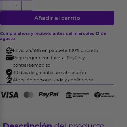
Fennie
-
+
Masturbator
Añadir al carrito
con
Shaking
4
Compra ahora y recíbelo antes del miércoles 12 de
agosto
kg
cantidad
Envío 24/48h en paquete 100% discreto
Pago seguro con tarjeta, PayPal y
contrareembolso
30 días de garantía de satisfacción
Atención personalizada y confidencial
Descripción
del producto