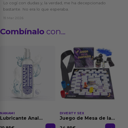
Lo cogí con dudas y, la verdad, me ha decepcionado
bastante. No era lo que esperaba.
19 Mar 2026
Combínalo
con...
NANAMI
DIVERTY SEX
Lubricante Anal
Juego de Mesa de las
Relajante Extra
Fantasias
Dilatación Base Agua
10.95
€
24.95
€