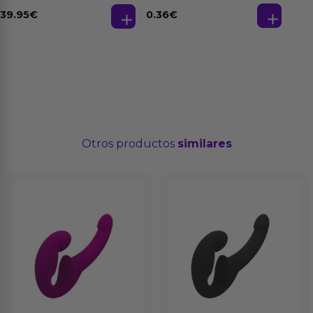
Desmontable
Base Agua 4 ml
0.36
€
39.95
€
Otros productos
similares