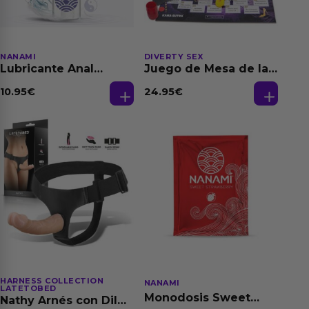
NANAMI
DIVERTY SEX
Lubricante Anal
Juego de Mesa de las
Relajante Extra
Fantasias
Dilatación Base Agua
10.95
€
24.95
€
150 ml
HARNESS COLLECTION
NANAMI
LATETOBED
Monodosis Sweet
Nathy Arnés con Dildo
Strawberry - Fresa