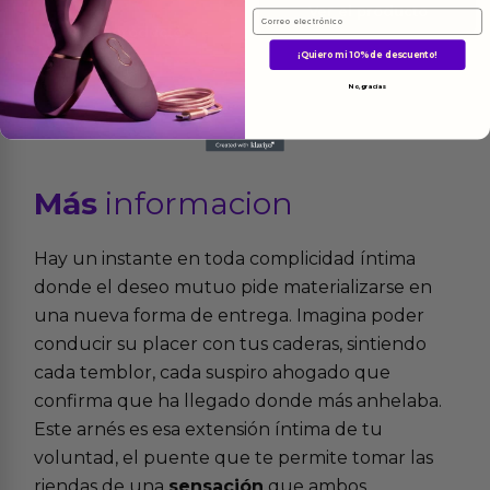
Ver el producto
Email
Ver el producto
¡Quiero mi 10% de descuento!
No, gracias
Más
informacion
Hay un instante en toda complicidad íntima
donde el deseo mutuo pide materializarse en
una nueva forma de entrega. Imagina poder
conducir su placer con tus caderas, sintiendo
cada temblor, cada suspiro ahogado que
confirma que ha llegado donde más anhelaba.
Este arnés es esa extensión íntima de tu
voluntad, el puente que te permite tomar las
riendas de una
sensación
que ambos