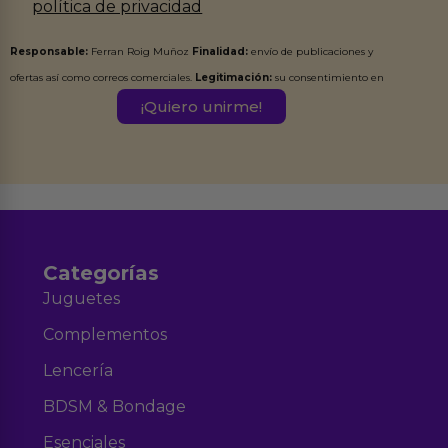
política de privacidad
Responsable:
Ferran Roig Muñoz
Finalidad:
envío de publicaciones y
ofertas así como correos comerciales.
Legitimación:
su consentimiento en
este formulario.
Destinatarios:
Ferran Roig Muñoz. Podrás ejercer tus
Derechos de Acceso, Rectificación, Limitación, Oposición o Supresión de los
datos en el correo hola@erotiks.es. Para más información consulta nuestro
Aviso legal
Política de Privacidad
y nuestra
.
Categorías
Juguetes
Complementos
Lencería
BDSM & Bondage
Esenciales