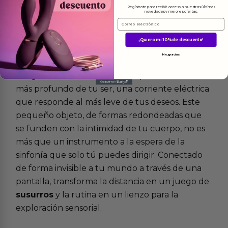
Regístrate para recibir acceso a nuestras últimas
novedades y mejores ofertas.
Email
¡Quiero mi 10% de descuento!
Más
informacion
No, gracias
Imagina una brisa susurrante que nace en lo
más profundo de tu ser, una corriente eléctrica
que responde al más leve de tus deseos. Este
pequeño objeto, de formas redondeadas que
se funden con la intimidad de tu cuerpo, no es
más que un instrumento a la espera de la
sinfonía que solo tú puedes dirigir. Conectado
de forma invisible a tu mundo a través de una
pantalla, transforma la distancia en un juego de
susurros
y la rutina en un lienzo para la
exploración sensorial.