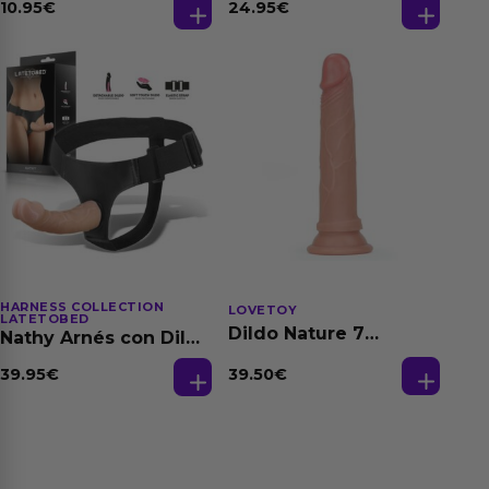
Dilatación Base Agua
10.95
€
24.95
€
150 ml
HARNESS COLLECTION
LOVETOY
LATETOBED
Dildo Nature 7
Nathy Arnés con Dildo
Silicona Líquida
Desmontable
Natural
39.50
€
39.95
€