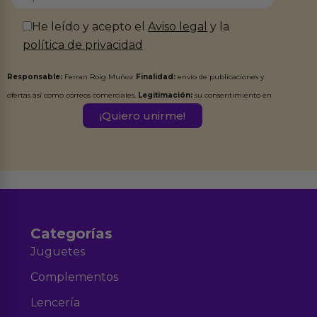
He leído y acepto el
Aviso legal
y la
política de privacidad
Responsable:
Ferran Roig Muñoz
Finalidad:
envío de publicaciones y
ofertas así como correos comerciales.
Legitimación:
su consentimiento en
este formulario.
Destinatarios:
Ferran Roig Muñoz. Podrás ejercer tus
Derechos de Acceso, Rectificación, Limitación, Oposición o Supresión de los
datos en el correo hola@erotiks.es. Para más información consulta nuestro
Aviso legal
Política de Privacidad
y nuestra
.
Categorías
Juguetes
Complementos
Lencería