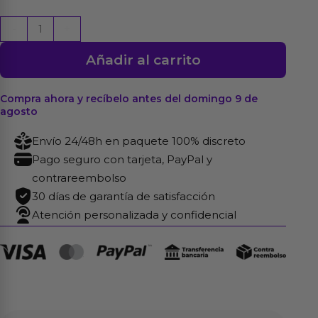
Fisherman
-
+
Huevo
Añadir al carrito
Vibrador
con
APP
Compra ahora y recíbelo antes del domingo 9 de
agosto
cantidad
Envío 24/48h en paquete 100% discreto
Pago seguro con tarjeta, PayPal y
contrareembolso
30 días de garantía de satisfacción
Atención personalizada y confidencial